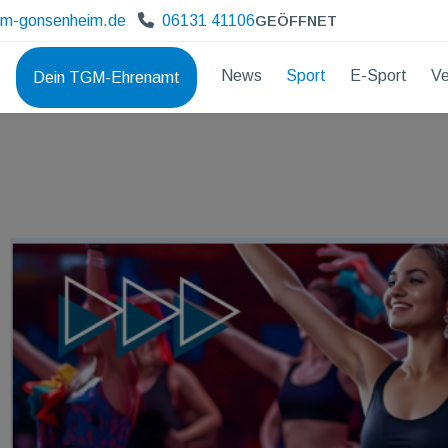
gm-gonsenheim.de
06131 41106
GEÖFFNET
News
Sport
E-Sport
Ve
Dein TGM-Ehrenamt