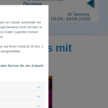
aten an Länder außerhalb der
glicherweise nicht mit dem in
ese Daten zugreifen können.
rs.
le Levels mit
 auf Ihrem Gerät (§ 25 Abs. 1
n ausgewählten
den ...
okie-Button für die Zukunft