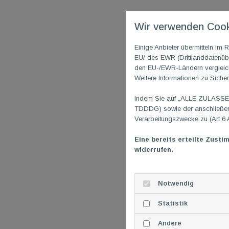
Wir verwenden Cook
Einige Anbieter übermitteln i
EU/ des EWR (Drittlanddatenübe
den EU-/EWR-Ländern vergleichb
Weitere Informationen zu Sicher
Indem Sie auf „ALLE ZULASSEN"
TDDDG) sowie der anschließend
Verarbeitungszwecke zu (Art 6 
Eine bereits erteilte Zusti
widerrufen.
Notwendig
Statistik
Andere