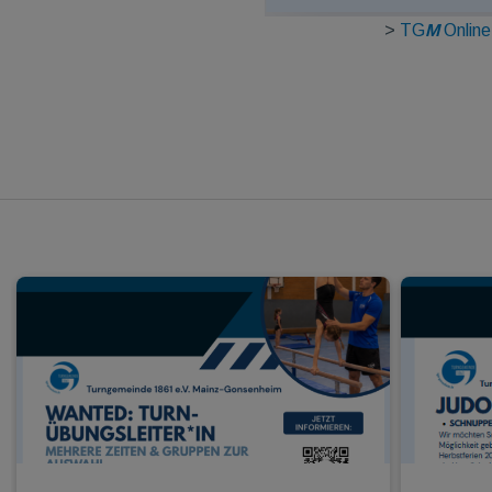
>
TG
M
Online