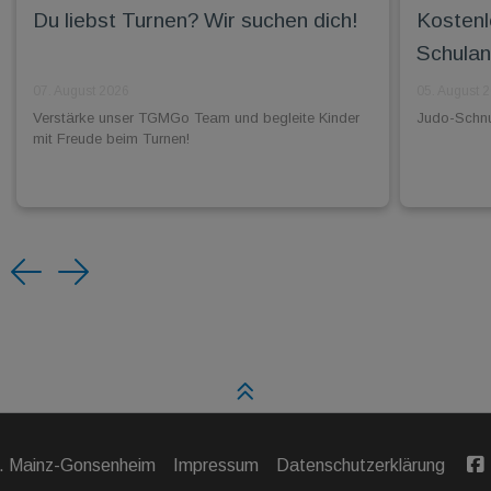
Du liebst Turnen? Wir suchen dich!
Kostenl
Schulan
07. August 2026
05. August 
Verstärke unser TGMGo Team und begleite Kinder
Judo-Schnup
mit Freude beim Turnen!
Previous
Next
V. Mainz-Gonsenheim
Impressum
Datenschutzerklärung