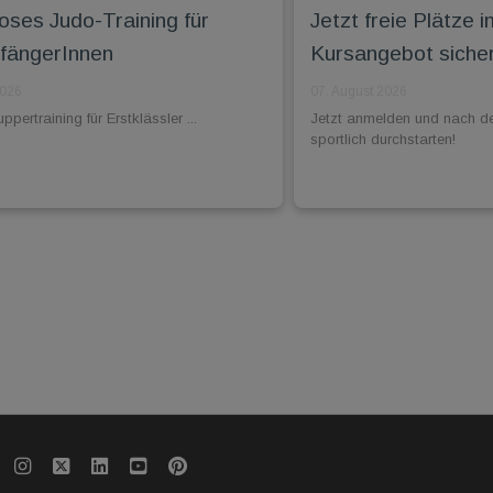
oses Judo-Training für
Jetzt freie Plätz
fängerInnen
Kursangebot siche
2026
07. August 2026
pertraining für Erstklässler ...
Jetzt anmelden und nach d
sportlich durchstarten!