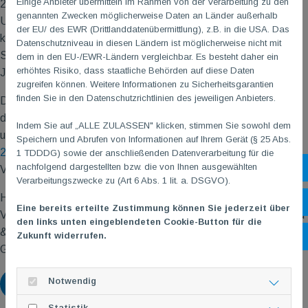
Einige Anbieter übermitteln im Rahmen von der Verarbeitung zu den
2 bei der Verbandsranglistenqualifikation in der Altersklasse
genannten Zwecken möglicherweise Daten an Länder außerhalb
U19 Anfang Juli 2023 diese Nominierung auch rechtfertigen
der EU/ des EWR (Drittlanddatenübermittlung), z.B. in die USA. Das
können. Sein Ziel ist es, bei den Verbandsranglisten im
Datenschutzniveau in diesen Ländern ist möglicherweise nicht mit
September 2023 sich gegenüber seinem 9. Platz im letzten
dem in den EU-/EWR-Ländern vergleichbar. Es besteht daher ein
erhöhtes Risiko, dass staatliche Behörden auf diese Daten
Jahr um einige Plätze nach vorne zu verbessern.
zugreifen können. Weitere Informationen zu Sicherheitsgarantien
finden Sie in den Datenschutzrichtlinien des jeweiligen Anbieters.
Der 15 jährige Schüler des Otto-Schott-Gymnasiums trainiert
derzeit 2 mal wöchentlich am Landesstützpunkt Rheinhessen
Indem Sie auf „ALLE ZULASSEN" klicken, stimmen Sie sowohl dem
und
Speichern und Abrufen von Informationen auf Ihrem Gerät (§ 25 Abs.
2 mal im Jugendtraining der TG
M
unter Anleitung von
1 TDDDG) sowie der anschließenden Datenverarbeitung für die
nachfolgend dargestellten bzw. die von Ihnen ausgewählten
Sh
Verbandstrainer Torsten Feuckert.
Verarbeitungszwecke zu (Art 6 Abs. 1 lit. a. DSGVO).
Herzlichen Glückwunsch lieber Carl, für die Nominierung in den
Öf
Eine bereits erteilte Zustimmung können Sie jederzeit über
Verbandskader und viel Spaß und Erfolg, wünscht der Vorstand
den links unten eingeblendeten Cookie-Button für die
& TT-Abteilungsleitung der Turngemeinde 1861 e.V. Mainz-
Zukunft widerrufen.
Ko
Gonsenheim!
Notwendig
Zurück
Statistik