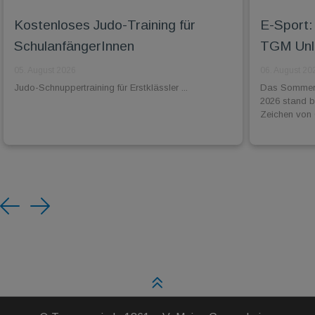
Kostenloses Judo-Training für
E-Sport: 
SchulanfängerInnen
TGM Unli
05. August 2026
06. August 20
Judo-Schnuppertraining für Erstklässler ...
Das Sommer-
2026 stand 
Zeichen von 
Previous
Next