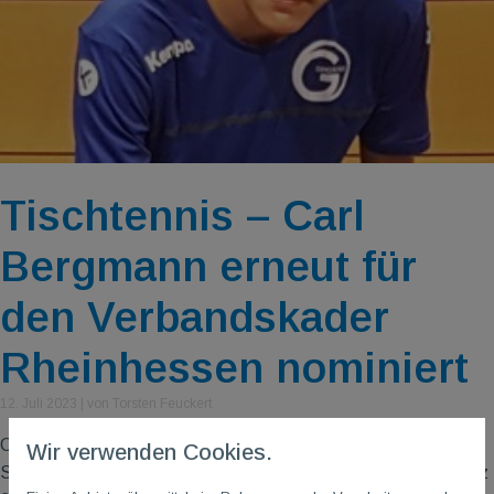
Tischtennis – Carl
Bergmann erneut für
den Verbandskader
Rheinhessen nominiert
12. Juli 2023
|
von Torsten Feuckert
Carl war in der abgelaufenen Saison 2022/2023 stärkster
Wir verwenden Cookies.
Spieler der Verbandsliga Jugend Rheinhessen und hat mit Platz