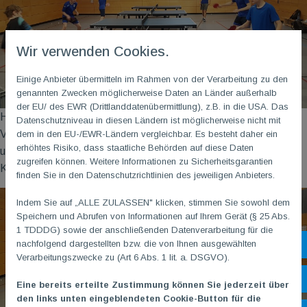
Wir verwenden Cookies.
Einige Anbieter übermitteln im Rahmen von der Verarbeitung zu den
genannten Zwecken möglicherweise Daten an Länder außerhalb
der EU/ des EWR (Drittlanddatenübermittlung), z.B. in die USA. Das
Hervorzuheben sind jeweils die Nummer 1 beider Teams, in der
Datenschutzniveau in diesen Ländern ist möglicherweise nicht mit
Verbandsliga war Carl Bergmann die 2. Saison hintereinander
dem in den EU-/EWR-Ländern vergleichbar. Es besteht daher ein
erhöhtes Risiko, dass staatliche Behörden auf diese Daten
ungeschlagen der beste Einzelspieler, genauso wie in der
zugreifen können. Weitere Informationen zu Sicherheitsgarantien
Kreisliga Henrik Perrey mit 18:0 Einzelsiegen.
finden Sie in den Datenschutzrichtlinien des jeweiligen Anbieters.
Indem Sie auf „ALLE ZULASSEN" klicken, stimmen Sie sowohl dem
Speichern und Abrufen von Informationen auf Ihrem Gerät (§ 25 Abs.
1 TDDDG) sowie der anschließenden Datenverarbeitung für die
nachfolgend dargestellten bzw. die von Ihnen ausgewählten
Sh
Verarbeitungszwecke zu (Art 6 Abs. 1 lit. a. DSGVO).
Öf
Eine bereits erteilte Zustimmung können Sie jederzeit über
den links unten eingeblendeten Cookie-Button für die