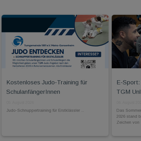
Kostenloses Judo-Training für
E-Sport: 
SchulanfängerInnen
TGM Unli
05. August 2026
06. August 20
Judo-Schnuppertraining für Erstklässler ...
Das Sommer-
2026 stand 
Zeichen von 