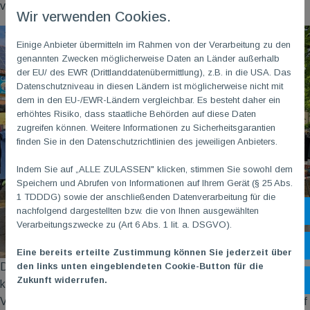
verkauft.
Wir verwenden Cookies.
Einige Anbieter übermitteln im Rahmen von der Verarbeitung zu den
genannten Zwecken möglicherweise Daten an Länder außerhalb
der EU/ des EWR (Drittlanddatenübermittlung), z.B. in die USA. Das
Datenschutzniveau in diesen Ländern ist möglicherweise nicht mit
dem in den EU-/EWR-Ländern vergleichbar. Es besteht daher ein
erhöhtes Risiko, dass staatliche Behörden auf diese Daten
zugreifen können. Weitere Informationen zu Sicherheitsgarantien
finden Sie in den Datenschutzrichtlinien des jeweiligen Anbieters.
Indem Sie auf „ALLE ZULASSEN" klicken, stimmen Sie sowohl dem
Speichern und Abrufen von Informationen auf Ihrem Gerät (§ 25 Abs.
1 TDDDG) sowie der anschließenden Datenverarbeitung für die
nachfolgend dargestellten bzw. die von Ihnen ausgewählten
Sh
Verarbeitungszwecke zu (Art 6 Abs. 1 lit. a. DSGVO).
Öf
Eine bereits erteilte Zustimmung können Sie jederzeit über
den links unten eingeblendeten Cookie-Button für die
Dank der eifrigen Kuchenbäcker – und auch Kuchenesser –
Zukunft widerrufen.
Ko
konnte die TG
M
viel Geld für die Sportabteilungen einnehmen.
Vielen Dank an alle Standbetreiber für den reibungslosen Ablauf