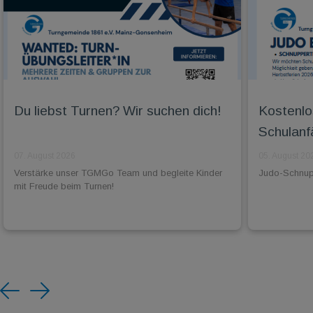
Du liebst Turnen? Wir suchen dich!
Kostenlo
Schulanf
07. August 2026
05. August 20
Verstärke unser TGMGo Team und begleite Kinder
Judo-Schnuppe
mit Freude beim Turnen!
Previous
Next