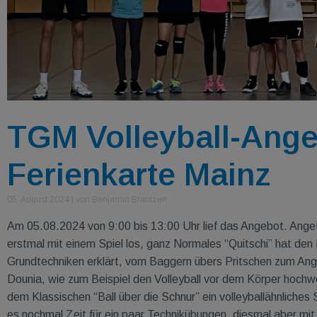
TGM Volleyball-Ange
Ferienkarte Mainz
05. August 2024
|
von Benjamin Brantzen
Am 05.08.2024 von 9:00 bis 13:00 Uhr lief das Angebot. Angef
erstmal mit einem Spiel los, ganz Normales “Quitschi” hat den
Grundtechniken erklärt, vom Baggern übers Pritschen zum Angr
Dounia, wie zum Beispiel den Volleyball vor dem Körper hochw
dem Klassischen “Ball über die Schnur” ein volleyballähnliches
es nochmal Zeit für ein paar Technikübungen, diesmal aber mi