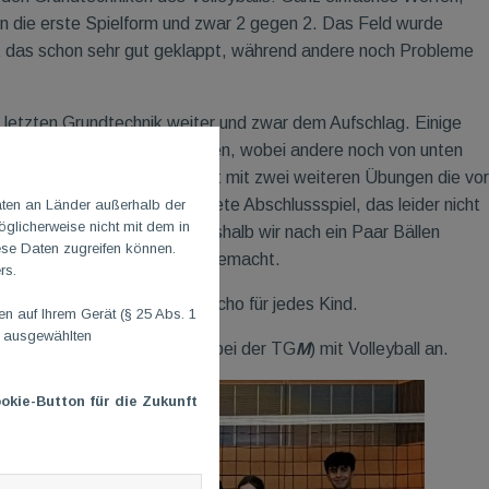
in die erste Spielform und zwar 2 gegen 2. Das Feld wurde
hat das schon sehr gut geklappt, während andere noch Probleme
letzten Grundtechnik weiter und zwar dem Aufschlag. Einige
oben über das Netz zu spielen, wobei andere noch von unten
en gut genug. Iman Said folgt mit zwei weiteren Übungen die vor
dlich Zeit für das langerwartete Abschlussspiel, das leider nicht
aten an Länder außerhalb der
glicherweise nicht mit dem in
 nicht ganz hinbekommen, weshalb wir nach ein Paar Bällen
ese Daten zugreifen können.
dern auch wieder mehr Spaß gemacht.
rs.
 Gummibärchen plus TGM-Echo für jedes Kind.
 auf Ihrem Gerät (§ 25 Abs. 1
n ausgewählten
oder andere Kind (hoffentlich bei der TG
M
) mit Volleyball an.
okie-Button für die Zukunft