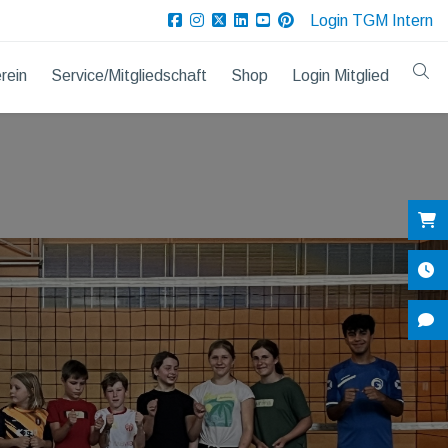
Login TGM Intern
rein
Service/Mitgliedschaft
Shop
Login Mitglied
Sh
Öf
Ko