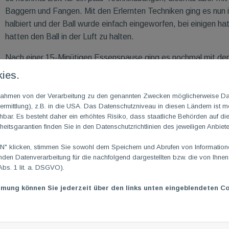
Baggern und Fangen. Mit den Erlernten Techniken ging es nun 
halbiert und der Ball wurde einfach eingeworfen, bei einigen 
hatten den Ball in der Luft zu halten.
Nach einer 15-Minütigen Essenspause ging es nochmal mit der 
Kinder haben es direkt hinbekommen den Tennisaufschlag von 
ies.
Probleme hatten. Gegen Ende der Übungen lief es aber bei all
allem der Ballkontrolle helfen sollen. Nach der Übung war es en
m Rahmen von der Verarbeitung zu den genannten Zwecken möglicherweise D
rmittlung), z.B. in die USA. Das Datenschutzniveau in diesen Ländern ist mö
nach Plan lief. Die Kinder haben die 4 gegen 4 Spielform noch
ar. Es besteht daher ein erhöhtes Risiko, dass staatliche Behörden auf di
wieder zum 2 gegen 2 zurückgegangen sind, das hat den Kin
heitsgarantien finden Sie in den Datenschutzrichtlinien des jeweiligen Anbiete
Am Ende gab es noch eine Feedbackrunde und zwei Päckchen
 klicken, stimmen Sie sowohl dem Speichern und Abrufen von Informationen
en Datenverarbeitung für die nachfolgend dargestellten bzw. die von Ihne
Das Angebot lief generell sehr gut und vielleicht fängt das ein 
Abs. 1 lit. a. DSGVO).
mmung können Sie jederzeit über den links unten eingeblendeten Co