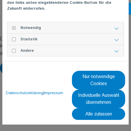
den links unten eingeblendeten Cookie-Button für die
Zukunft widerrufen.
Ko
Notwendig
Die Online-Anmeldung ist ab dem 15.06.2026 freigeschaltet.
Statistik
Klicke einfach auf den Flyer oben, um direkt zur Anmeldeseite
Andere
des Kurses zu gelangen.
Zurück
Nur notwendige
Cookies
Datenschutzerklärung
|
Impressum
Individuelle Auswahl
übernehmen
Alle zulassen