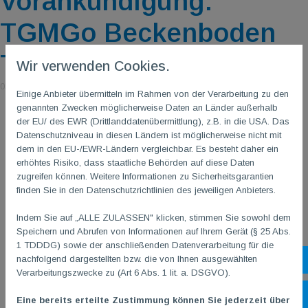
Vorankündigung:
TGMGo Beckenboden
Training mit Ying
Wir verwenden Cookies.
05. Juni 2026
|
von Julia Opheys, Minja & Masa Dobardzijev
Einige Anbieter übermitteln im Rahmen von der Verarbeitung zu den
genannten Zwecken möglicherweise Daten an Länder außerhalb
der EU/ des EWR (Drittlanddatenübermittlung), z.B. in die USA. Das
Datenschutzniveau in diesen Ländern ist möglicherweise nicht mit
dem in den EU-/EWR-Ländern vergleichbar. Es besteht daher ein
erhöhtes Risiko, dass staatliche Behörden auf diese Daten
zugreifen können. Weitere Informationen zu Sicherheitsgarantien
finden Sie in den Datenschutzrichtlinien des jeweiligen Anbieters.
Indem Sie auf „ALLE ZULASSEN" klicken, stimmen Sie sowohl dem
Speichern und Abrufen von Informationen auf Ihrem Gerät (§ 25 Abs.
1 TDDDG) sowie der anschließenden Datenverarbeitung für die
nachfolgend dargestellten bzw. die von Ihnen ausgewählten
Sh
Verarbeitungszwecke zu (Art 6 Abs. 1 lit. a. DSGVO).
Öf
Eine bereits erteilte Zustimmung können Sie jederzeit über