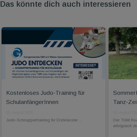
Das könnte dich auch interessieren
Kostenloses Judo-Training für
Sommerfe
SchulanfängerInnen
Tanz-Zei
05. August 2026
03. August 20
Judo-Schnuppertraining für Erstklässler ...
Der TGM Rock
erfolgreich 