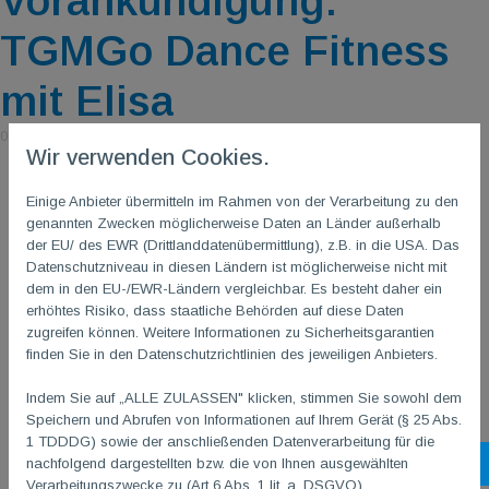
Vorankündigung:
TGMGo Dance Fitness
mit Elisa
05. Juni 2026
|
von Julia Opheys, Minja & Masa Dobardzijev
Wir verwenden Cookies.
Einige Anbieter übermitteln im Rahmen von der Verarbeitung zu den
genannten Zwecken möglicherweise Daten an Länder außerhalb
der EU/ des EWR (Drittlanddatenübermittlung), z.B. in die USA. Das
Datenschutzniveau in diesen Ländern ist möglicherweise nicht mit
dem in den EU-/EWR-Ländern vergleichbar. Es besteht daher ein
erhöhtes Risiko, dass staatliche Behörden auf diese Daten
zugreifen können. Weitere Informationen zu Sicherheitsgarantien
finden Sie in den Datenschutzrichtlinien des jeweiligen Anbieters.
Indem Sie auf „ALLE ZULASSEN" klicken, stimmen Sie sowohl dem
Speichern und Abrufen von Informationen auf Ihrem Gerät (§ 25 Abs.
1 TDDDG) sowie der anschließenden Datenverarbeitung für die
nachfolgend dargestellten bzw. die von Ihnen ausgewählten
Sh
Verarbeitungszwecke zu (Art 6 Abs. 1 lit. a. DSGVO).