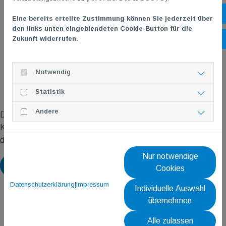
Öf
Eine bereits erteilte Zustimmung können Sie jederzeit über
den links unten eingeblendeten Cookie-Button für die
Zukunft widerrufen.
Ko
Notwendig
Statistik
Andere
Die Online-Anmeldung ist ab dem 15.06.2026 freigeschaltet.
Klicke einfach auf den Flyer oben, um direkt zur Anmeldeseite
des Kurses zu gelangen.
Nur notwendige
Zurück
Cookies
Datenschutzerklärung
|
Impressum
Individuelle Auswahl
übernehmen
Alle zulassen