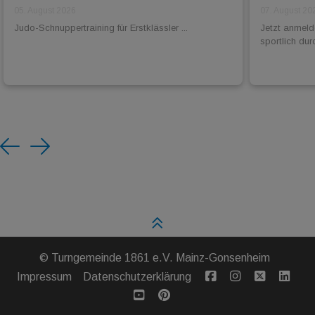
05. August 2026
07. August 20
Judo-Schnuppertraining für Erstklässler ...
Jetzt anmel
sportlich dur
Previous
Next
©
Turngemeinde 1861 e.V. Mainz-Gonsenheim
Impressum
Datenschutzerklärung