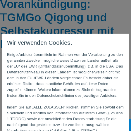
Vorankündigung:
TGMGo Qigong und
Selbstakupressur mit
Midia
Wir verwenden Cookies.
13. Juni 2026
|
von Julia Opheys, Masa & Minja Dobardzijev
Einige Anbieter übermitteln im Rahmen von der Verarbeitung zu den
genannten Zwecken möglicherweise Daten an Länder außerhalb
der EU/ des EWR (Drittlanddatenübermittlung), z.B. in die USA. Das
Datenschutzniveau in diesen Ländern ist möglicherweise nicht mit
dem in den EU-/EWR-Ländern vergleichbar. Es besteht daher ein
erhöhtes Risiko, dass staatliche Behörden auf diese Daten
zugreifen können. Weitere Informationen zu Sicherheitsgarantien
finden Sie in den Datenschutzrichtlinien des jeweiligen Anbieters.
Indem Sie auf „ALLE ZULASSEN" klicken, stimmen Sie sowohl dem
Speichern und Abrufen von Informationen auf Ihrem Gerät (§ 25 Abs.
1 TDDDG) sowie der anschließenden Datenverarbeitung für die
nachfolgend dargestellten bzw. die von Ihnen ausgewählten
Sh
Verarbeitungszwecke zu (Art 6 Abs. 1 lit. a. DSGVO).