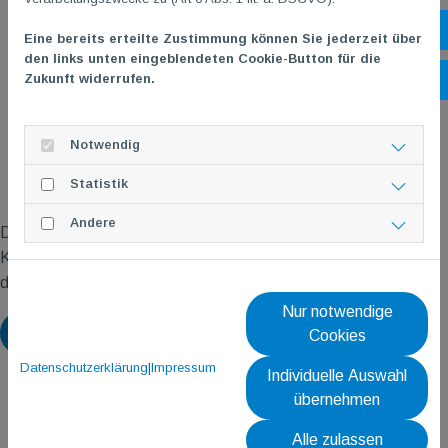
Öf
Eine bereits erteilte Zustimmung können Sie jederzeit über
den links unten eingeblendeten Cookie-Button für die
Zukunft widerrufen.
Ko
Notwendig
Statistik
Andere
Die Online-Anmeldung ist ab dem 15.06.2026 freigeschaltet.
Klicke einfach auf den Flyer oben, um direkt zur Anmeldeseite
des Kurses zu gelangen.
Nur notwendige
Zurück
Cookies
Datenschutzerklärung
|
Impressum
Individuelle Auswahl
übernehmen
Alle zulassen