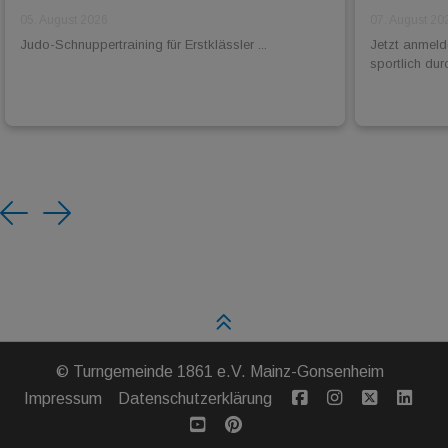
05. August 2026
07. August 20
Judo-Schnuppertraining für Erstklässler ...
Jetzt anmel
sportlich dur
Previous
Next
©
Turngemeinde 1861 e.V. Mainz-Gonsenheim
Impressum
Datenschutzerklärung