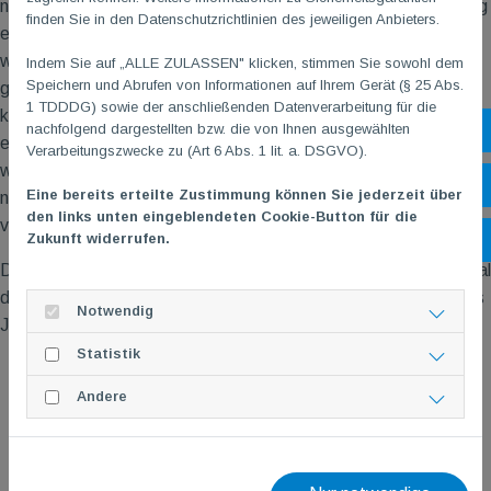
nach der Gruppenphase haarscharf ins Halbfinale. Leider gelang
finden Sie in den Datenschutzrichtlinien des jeweiligen Anbieters.
es uns nicht, das Finale zu erreichen, aber immerhin bestritten
wir das Spiel um Rang 3 (von 8), dass wir dann auch souverän
Indem Sie auf „ALLE ZULASSEN" klicken, stimmen Sie sowohl dem
Speichern und Abrufen von Informationen auf Ihrem Gerät (§ 25 Abs.
gegen Eggenstein gewannen, so dass wir aufs Treppchen
1 TDDDG) sowie der anschließenden Datenverarbeitung für die
kamen. Obwohl wir uns nicht lange in dieser Konstellation
nachfolgend dargestellten bzw. die von Ihnen ausgewählten
Sh
einspielen konnten, klappte das Zusammenspiel vorzüglich und
Verarbeitungszwecke zu (Art 6 Abs. 1 lit. a. DSGVO).
wir hatten richtig Spaß. Wie so oft war die Mixed-Mannschaft
Öf
Eine bereits erteilte Zustimmung können Sie jederzeit über
nicht ganz so erfolgreich, schaffte aber auch immerhin Rang 7
den links unten eingeblendeten Cookie-Button für die
von 12 Mannschaften.
Zukunft widerrufen.
Ko
Die Edenkobener hatten sich in den letzten 26 Jahren nur einmal
durch Covid abhalten lassen, ihr Turnier auszurichten. Nächstes
Notwendig
Jahr wird es deshalb sicher wieder stattfinden.
Statistik
Andere