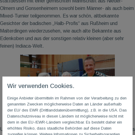
stattdessen mit einer gemischten Mannschaft aus Nieder-
Olmern und Gonsenheimern sowohl beim Männer- als auch beim
Mixed-Turnier teilgenommen. Es war schön, altbekannte
Gesichter der badischen „Halb-Profis“ aus Rußheim und
Malterdingen wiederzusehen, wie auch alte Bekannte aus
Edenkoben und aus der sonstigen relativ kleinen (aber sehr
feinen) Indiaca-Welt.
Wir verwenden Cookies.
Einige Anbieter übermitteln im Rahmen von der Verarbeitung zu den
genannten Zwecken möglicherweise Daten an Länder außerhalb
der EU/ des EWR (Drittlanddatenübermittlung), z.B. in die USA. Das
Datenschutzniveau in diesen Ländern ist möglicherweise nicht mit
dem in den EU-/EWR-Ländern vergleichbar. Es besteht daher ein
erhöhtes Risiko, dass staatliche Behörden auf diese Daten
Unsere Männermannschaft war recht erfolgreich und schaffte es
zugreifen können. Weitere Informationen zu Sicherheitsgarantien