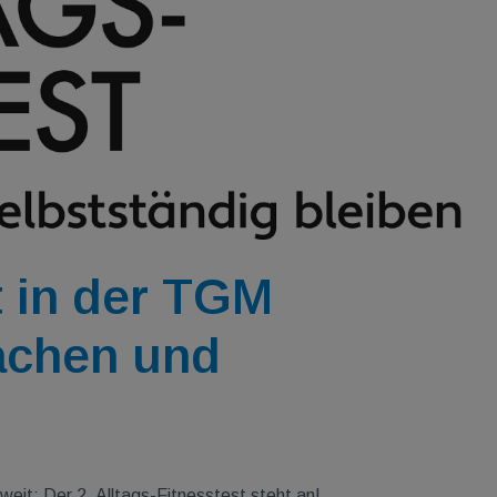
t in der TGM
achen und
eit: Der 2. Alltags-Fitnesstest steht an!