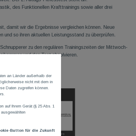
ik, des Funktionellen Krafttrainings sowie aller drei
it, damit wir die Ergebnisse vergleichen können. Neue
n und so ihren aktuellen Leistungsstand zu überprüfen.
 Schnupperer zu den regulären Trainingszeiten der Mittwoch-
rbeikommen und den Test absolvieren.
annender Vergleiche!
aten an Länder außerhalb der
glicherweise nicht mit dem in
ese Daten zugreifen können.
rs.
 auf Ihrem Gerät (§ 25 Abs. 1
n ausgewählten
okie-Button für die Zukunft