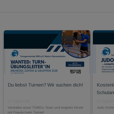
Du liebst Turnen? Wir suchen dich!
Kostenl
Schulan
07. August 2026
05. August 
Verstärke unser TGMGo Team und begleite Kinder
Judo-Schnup
mit Freude beim Turnen!