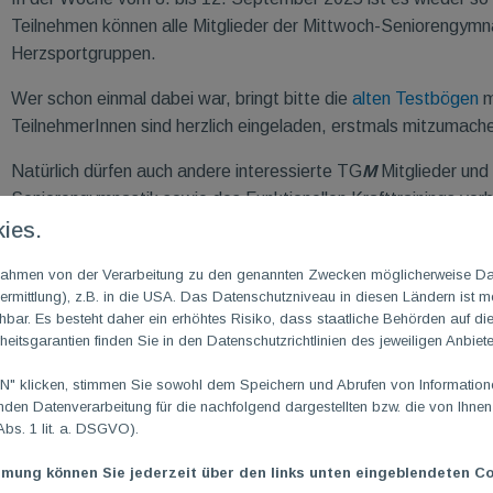
Teilnehmen können alle Mitglieder der Mittwoch-Seniorengymnast
Herzsportgruppen.
Wer schon einmal dabei war, bringt bitte die
alten Testbögen
m
TeilnehmerInnen sind herzlich eingeladen, erstmals mitzumache
Natürlich dürfen auch andere interessierte TG
M
Mitglieder und
Seniorengymnastik sowie des Funktionellen Krafttrainings vo
ies.
Wir freuen uns auf eine aktive Woche voller Motivation und sp
m Rahmen von der Verarbeitung zu den genannten Zwecken möglicherweise D
rmittlung), z.B. in die USA. Das Datenschutzniveau in diesen Ländern ist mö
ar. Es besteht daher ein erhöhtes Risiko, dass staatliche Behörden auf di
heitsgarantien finden Sie in den Datenschutzrichtlinien des jeweiligen Anbiete
 klicken, stimmen Sie sowohl dem Speichern und Abrufen von Informationen
en Datenverarbeitung für die nachfolgend dargestellten bzw. die von Ihne
Abs. 1 lit. a. DSGVO).
mmung können Sie jederzeit über den links unten eingeblendeten Co