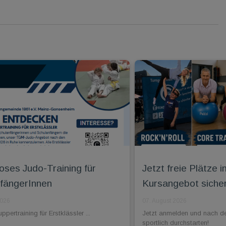
oses Judo-Training für
Jetzt freie Plätz
fängerInnen
Kursangebot siche
2026
07. August 2026
pertraining für Erstklässler ...
Jetzt anmelden und nach d
sportlich durchstarten!