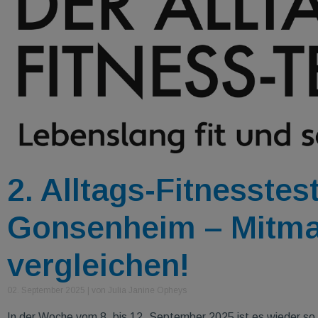
2. Alltags-Fitnesstes
Gonsenheim – Mitm
vergleichen!
02. September 2025
|
von Julia Janine Opheys
In der Woche vom 8. bis 12. September 2025 ist es wieder so w