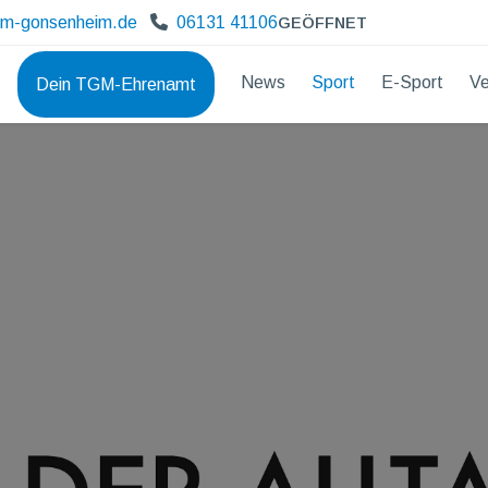
gm-gonsenheim.de
06131 41106
GEÖFFNET
News
Sport
E-Sport
Ve
Dein TGM-Ehrenamt