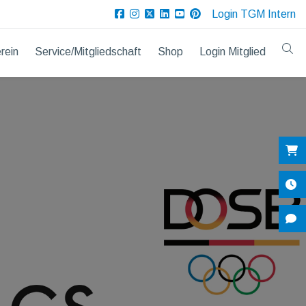
Login TGM Intern
rein
Service/Mitgliedschaft
Shop
Login Mitglied
Sh
Öf
Ko