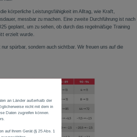
die körperliche Leistungsfähigkeit im Alltag, wie Kraft,
usdauer, messbar zu machen. Eine zweite Durchführung ist nach
25 geplant, um zu sehen, ob durch das regelmäßige Training
itt erzielt wurde.
t nur spürbar, sondern auch sichtbar. Wir freuen uns auf die
aten an Länder außerhalb der
glicherweise nicht mit dem in
ese Daten zugreifen können.
rs.
 auf Ihrem Gerät (§ 25 Abs. 1