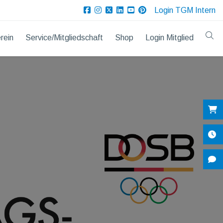
Login TGM Intern
rein
Service/Mitgliedschaft
Shop
Login Mitglied
Sh
Öf
Ko