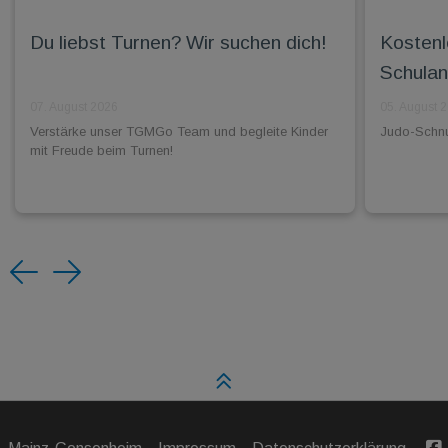
Du liebst Turnen? Wir suchen dich!
Kostenl
Schulan
07. August 2026
05. August 
Verstärke unser TGMGo Team und begleite Kinder
Judo-Schnup
mit Freude beim Turnen!
Previous
Next