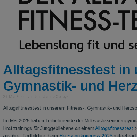
Alltagsfitnesstest in
Gymnastik- und Her
26. Mai 2025
|
von Julia Janine Opheys
Alltagsfitnesstest in unserem Fitness-, Gymnastik- und Herzsp
Im Mai 2025 haben Teilnehmende der Mittwochsseniorengymnas
Krafttrainings für Junggebliebene an einem
Alltagsfitnesstest
t
aus ihrer Fortbildung beim
Herzsportkongress 2025
mitgebrach