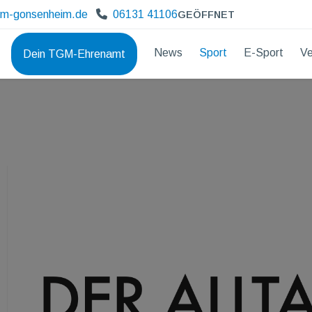
gm-gonsenheim.de
06131 41106
GEÖFFNET
News
Sport
E-Sport
Ve
Dein TGM-Ehrenamt