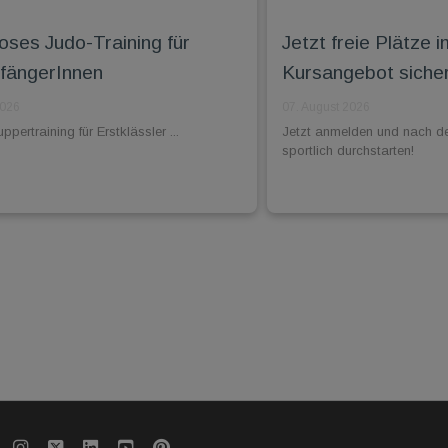
oses Judo-Training für
Jetzt freie Plätz
fängerInnen
Kursangebot siche
2026
07. August 2026
pertraining für Erstklässler ...
Jetzt anmelden und nach d
sportlich durchstarten!