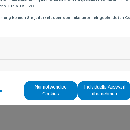
en Datenverarbeitung für die nachfolgend dargestellten bzw. die von Ihne
Abs. 1 lit. a. DSGVO).
mmung können Sie jederzeit über den links unten eingeblendeten Co
Nur notwendige
Individuelle Auswahl
m
Cookies
übernehmen