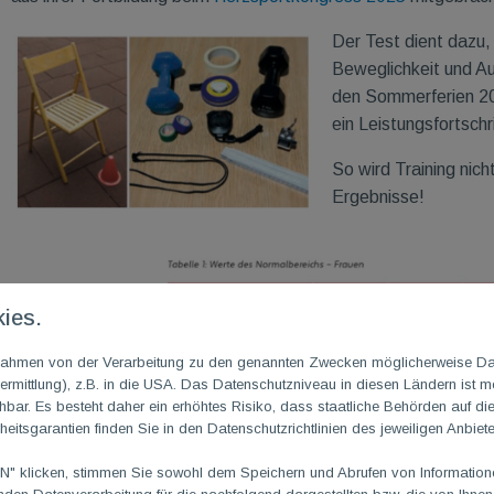
Der Test dient dazu, 
Beweglichkeit und A
den Sommerferien 20
ein Leistungsfortschr
So wird Training nich
Ergebnisse!
ies.
m Rahmen von der Verarbeitung zu den genannten Zwecken möglicherweise D
rmittlung), z.B. in die USA. Das Datenschutzniveau in diesen Ländern ist mö
ar. Es besteht daher ein erhöhtes Risiko, dass staatliche Behörden auf di
heitsgarantien finden Sie in den Datenschutzrichtlinien des jeweiligen Anbiete
 klicken, stimmen Sie sowohl dem Speichern und Abrufen von Informationen