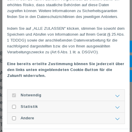
erhöhtes Risiko, dass staatliche Behörden auf diese Daten
zugreifen können. Weitere Informationen zu Sicherheitsgarantien
finden Sie in den Datenschutzrichtlinien des jeweiligen Anbieters.
Indem Sie auf „ALLE ZULASSEN" klicken, stimmen Sie sowohl dem
Speichern und Abrufen von Informationen auf Ihrem Gerät (§ 25 Abs.
1 TDDDG) sowie der anschließenden Datenverarbeitung für die
nachfolgend dargestellten bzw. die von Ihnen ausgewählten
Sh
Verarbeitungszwecke zu (Art 6 Abs. 1 lit. a. DSGVO).
Besonders interessant fand ich die neuen wissenschaftlichen
Erkenntnisse zur geschlechtsspezifischen Herzsportmedizin.
Öf
Eine bereits erteilte Zustimmung können Sie jederzeit über
den links unten eingeblendeten Cookie-Button für die
Am Nachmittag ging es für mich in die Sportfakultät der RPTU
Zukunft widerrufen.
Ko
in Kaiserslautern. Dort nahm ich an zwei Praxiseinheiten teil:
Im Workshop „Training bei Herzinsuffizienz“ standen der
kollegiale Austausch und, wie man das Befinden der Teilnehmer
Notwendig
erkennt, im Mittelpunkt.
Statistik
Im zweiten Workshop zum „Alltags-Fitness-Test (AFT)“ erhielt
ich hilfreiche Impulse zur Testung und Dokumentation von
Andere
Trainingsfortschritten. Hier durfte ich sogar meine eigene
Alltagsfitness testen und war mit meinen Ergebnissen sehr