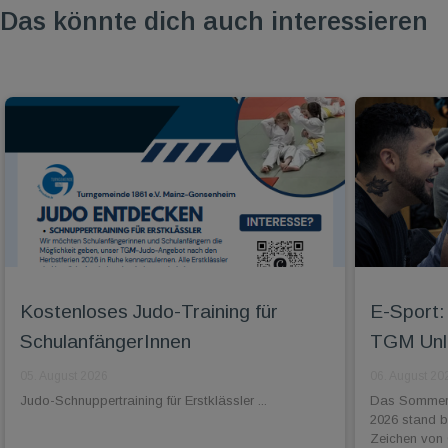
Das könnte dich auch interessieren
Kostenloses Judo-Training für
E-Sport: 
SchulanfängerInnen
TGM Unli
05. August 2026
06. August 20
Judo-Schnuppertraining für Erstklässler ...
Das Sommer-
2026 stand 
Zeichen von 