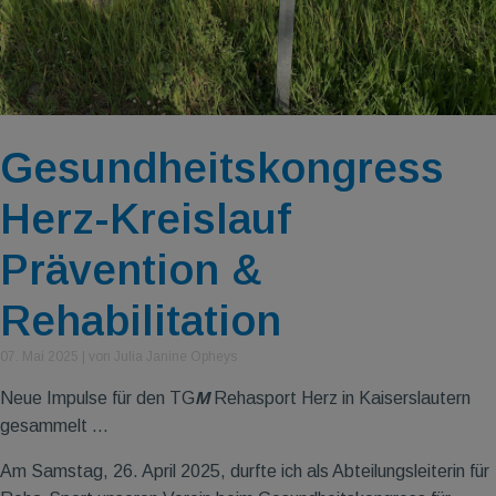
Gesundheitskongress
Herz-Kreislauf
Prävention &
Rehabilitation
07. Mai 2025
|
von Julia Janine Opheys
Neue Impulse für den TG
M
Rehasport Herz in Kaiserslautern
gesammelt ...
Am Samstag, 26. April 2025, durfte ich als Abteilungsleiterin für