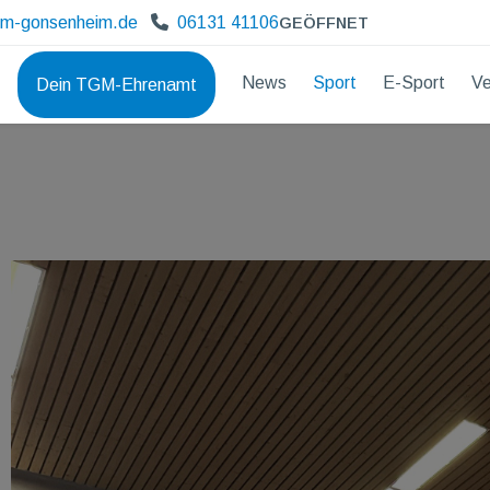
gm-gonsenheim.de
06131 41106
GEÖFFNET
News
Sport
E-Sport
Ve
Dein TGM-Ehrenamt