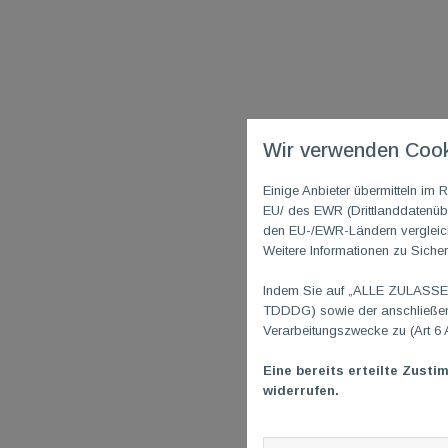
Wir verwenden Cook
Einige Anbieter übermitteln i
EU/ des EWR (Drittlanddatenübe
den EU-/EWR-Ländern vergleichb
Weitere Informationen zu Sicher
Indem Sie auf „ALLE ZULASSEN"
TDDDG) sowie der anschließend
Verarbeitungszwecke zu (Art 6 
Eine bereits erteilte Zusti
widerrufen.