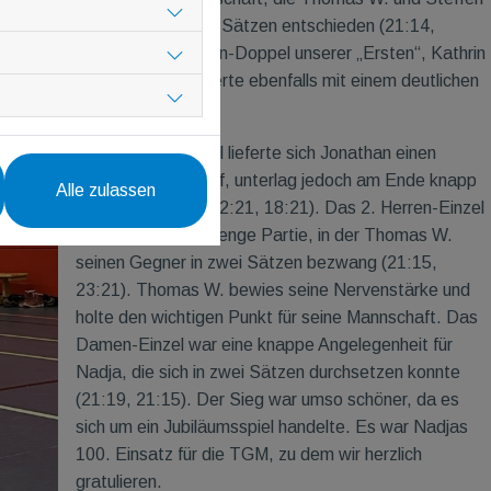
klar für sich in zwei Sätzen entschieden (21:14,
21:13). Das Damen-Doppel unserer „Ersten“, Kathrin
und Nadja, dominierte ebenfalls mit einem deutlichen
2:0-Sieg.
Im 1. Herren-Einzel lieferte sich Jonathan einen
spannenden Kampf, unterlag jedoch am Ende knapp
Alle zulassen
im zweiten Satz (12:21, 18:21). Das 2. Herren-Einzel
war ebenfalls eine enge Partie, in der Thomas W.
seinen Gegner in zwei Sätzen bezwang (21:15,
23:21). Thomas W. bewies seine Nervenstärke und
holte den wichtigen Punkt für seine Mannschaft. Das
Damen-Einzel war eine knappe Angelegenheit für
Nadja, die sich in zwei Sätzen durchsetzen konnte
(21:19, 21:15). Der Sieg war umso schöner, da es
sich um ein Jubiläumsspiel handelte. Es war Nadjas
100. Einsatz für die TGM, zu dem wir herzlich
gratulieren.