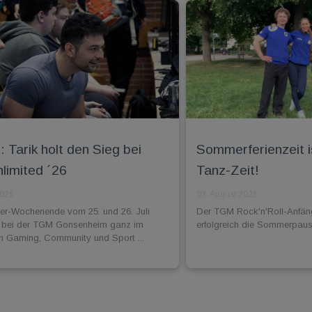
 Tarik holt den Sieg bei
Sommerferienzeit i
imited ´26
Tanz-Zeit!
2026
03. August 2026
-Wochenende vom 25. und 26. Juli
Der TGM Rock'n'Roll-Anfän
 bei der TGM Gonsenheim ganz im
erfolgreich die Sommerpaus
n Gaming, Community und Sport ...