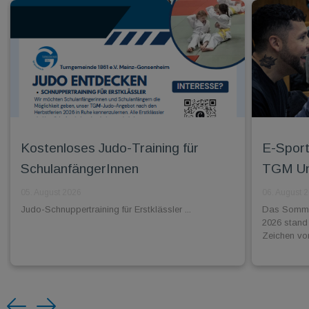
Kostenloses Judo-Training für
E-Sport:
SchulanfängerInnen
TGM Unl
05. August 2026
06. August 
Judo-Schnuppertraining für Erstklässler ...
Das Sommer
2026 stand
Zeichen vo
Previous
Next