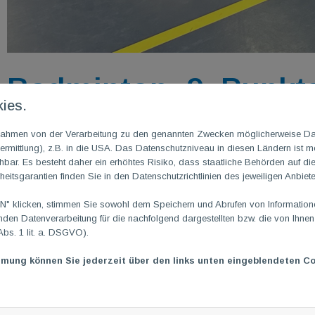
Badminton: 9. Punkt
ies.
„Erste“ lässt TV Mai
m Rahmen von der Verarbeitung zu den genannten Zwecken möglicherweise D
rmittlung), z.B. in die USA. Das Datenschutzniveau in diesen Ländern ist mö
Chance!
ar. Es besteht daher ein erhöhtes Risiko, dass staatliche Behörden auf di
heitsgarantien finden Sie in den Datenschutzrichtlinien des jeweiligen Anbiete
08. Februar 2024
|
von Nadja Morcinek
 klicken, stimmen Sie sowohl dem Speichern und Abrufen von Informationen
en Datenverarbeitung für die nachfolgend dargestellten bzw. die von Ihne
Abs. 1 lit. a. DSGVO).
mmung können Sie jederzeit über den links unten eingeblendeten Co