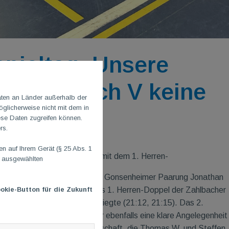
spieltag: Unsere
nz-Zahlbach V keine
aten an Länder außerhalb der
glicherweise nicht mit dem in
ese Daten zugreifen können.
rs.
 auf Ihrem Gerät (§ 25 Abs. 1
Das Spiel begann mit dem 1. Herren-
n ausgewählten
Doppel, in dem die Gonsenheimer Paarung Jonathan
okie-Button für die Zukunft
und Thomas K. das 1. Herren-Doppel der Zahlbacher
in zwei Sätzen besiegte (21:12, 21:15). Das 2.
Herren-Doppel war ebenfalls eine klare Angelegenheit
für die Heim-Mannschaft, die Thomas W. und Steffen