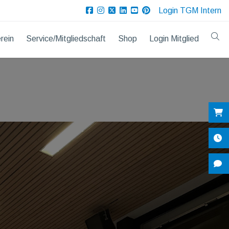
Login TGM Intern
rein
Service/Mitgliedschaft
Shop
Login Mitglied
Sh
Öf
Ko