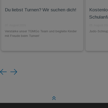
Du liebst Turnen? Wir suchen dich!
Kostenlo
Schulanf
07. August 2026
05. August 20
Verstärke unser TGMGo Team und begleite Kinder
Judo-Schnuppe
mit Freude beim Turnen!
Previous
Next