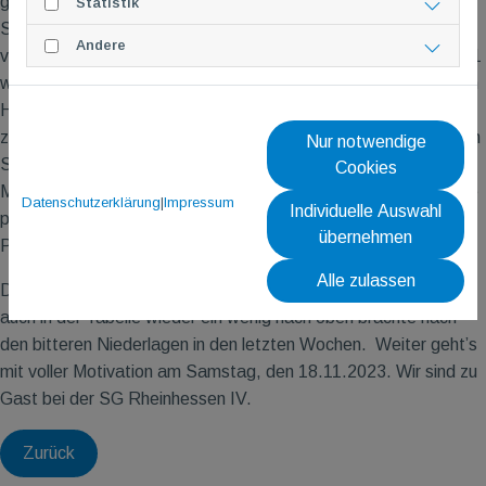
geschlagen geben. Auch Sabine, welche bis dahin schon drei
Statistik
Spiele bestritten hatte, ging im Damen-Einzel
Andere
verständlicherweise ein wenig die Luft aus. Mit 17:21 und 15:21
war es dennoch kein einfacher Sieg für ihre Gegnerin. Im dritten
Herren-Einzel ließ Leonard nichts anbrennen und setzte sich in
zwei Sätzen klar gegen seinen Gegner durch, was uns zu einem
Nur notwendige
Stand von 4:3 brachte.
Cookies
Marc und Manu konnten im Mixed von ihrer langjährigen Routine
Datenschutzerklärung
|
Impressum
Individuelle Auswahl
profitieren und holten mit ihrem Sieg den spielentscheidenden
übernehmen
Punkt für uns!
Alle zulassen
Damit endete der Spieltag in einem verdienten
5:3,
was uns
auch in der Tabelle wieder ein wenig nach oben brachte nach
den bitteren Niederlagen in den letzten Wochen. Weiter geht’s
mit voller Motivation am Samstag, den 18.11.2023. Wir sind zu
Gast bei der SG Rheinhessen IV.
Zurück