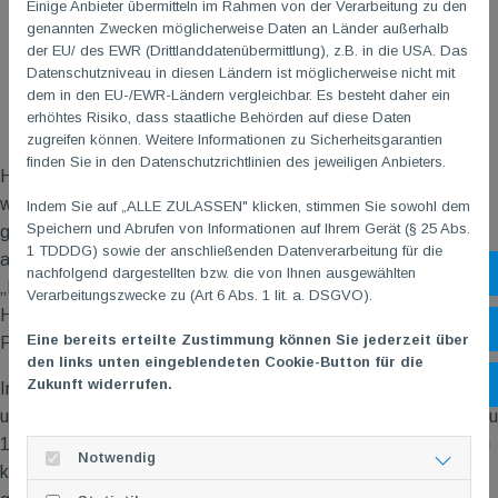
Einige Anbieter übermitteln im Rahmen von der Verarbeitung zu den
genannten Zwecken möglicherweise Daten an Länder außerhalb
der EU/ des EWR (Drittlanddatenübermittlung), z.B. in die USA. Das
Datenschutzniveau in diesen Ländern ist möglicherweise nicht mit
dem in den EU-/EWR-Ländern vergleichbar. Es besteht daher ein
erhöhtes Risiko, dass staatliche Behörden auf diese Daten
zugreifen können. Weitere Informationen zu Sicherheitsgarantien
finden Sie in den Datenschutzrichtlinien des jeweiligen Anbieters.
Holger und Björn starteten mit dem ersten Herren-Doppel und
wurden leider von zwei starken Gegnern in zwei Sätzen
Indem Sie auf „ALLE ZULASSEN" klicken, stimmen Sie sowohl dem
Speichern und Abrufen von Informationen auf Ihrem Gerät (§ 25 Abs.
geschlagen. Davon ließen sich aber die restlichen Doppel nicht
1 TDDDG) sowie der anschließenden Datenverarbeitung für die
anstecken und die Damen
diesmal in Form von Sabine als
–
nachfolgend dargestellten bzw. die von Ihnen ausgewählten
Sh
„Leihgabe“ der 3. Mannschaft und Manu
als auch das zweite
–
Verarbeitungszwecke zu (Art 6 Abs. 1 lit. a. DSGVO).
Herren-Doppel mit Leonard und Marc sicherten uns jeweils einen
Öf
Eine bereits erteilte Zustimmung können Sie jederzeit über
Punkt.
den links unten eingeblendeten Cookie-Button für die
Zukunft widerrufen.
Ko
Im zweiten Durchgang bestritt Holger das erste Herren-Einzel
und konnte seine Niederlage im Doppel mit einem klaren Sieg zu
14 und 15 ausgleichen. Björn hatte im zweiten Einzel schwer zu
Notwendig
kämpfen und musste sich letzten Endes nach zwei Sätzen