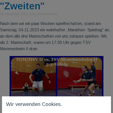
"Zweiten"
09. November 2023
|
von Leonard Reiche
Nach dem wir ein paar Wochen spielfrei hatten, stand am
Samstag, 04.11.2023 ein wahrhafter „Marathon- Spieltag“ an,
an dem alle drei Mannschaften von uns zuhause spielten. Wir,
als 2. Mannschaft, waren um 17:00 Uhr gegen TSV
Mommenheim II dran.
Wir verwenden Cookies.