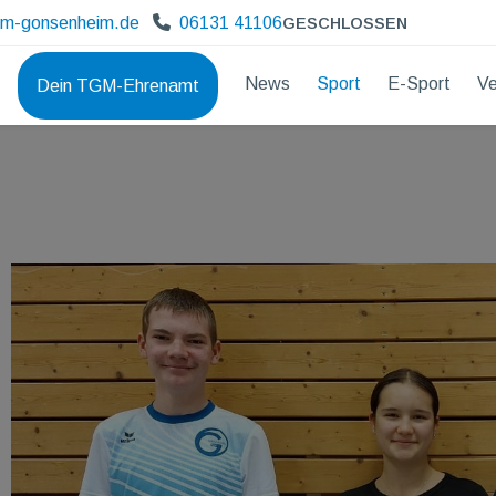
gm-gonsenheim.de
06131 41106
GESCHLOSSEN
News
Sport
E-Sport
Ve
Dein TGM-Ehrenamt