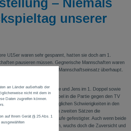
stellung – Niemals
kspieltag unserer
sere U15er waren sehr gespannt, hatten sie doch am 1.
schaften pausieren müssen. Gegnerische Mannschaften waren
a und Marlene war es der 1. Mannschaftseinsatz überhaupt.
aten an Länder außerhalb der
Etwas nervös starteten Marie und Jens im
1. Doppel sowie
glicherweise nicht mit dem in
Marlene und Mona im 2. Doppel in die Partie gegen den TV
ese Daten zugreifen können.
Mainz-Zahlbach. Nach anfänglichen Schwierigkeiten in den
rs.
ersten Sätzen, wurden in den zweiten Sätzen die
 auf Ihrem Gerät (§ 25 Abs. 1
Abstimmungen und Spielabläufe gefestigter. Auch wenn beide
n ausgewählten
Doppel an den Gegner gingen, wuchs doch die Zuversicht und