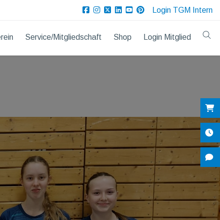
Login TGM Intern
rein
Service/Mitgliedschaft
Shop
Login Mitglied
Sh
Öf
Ko