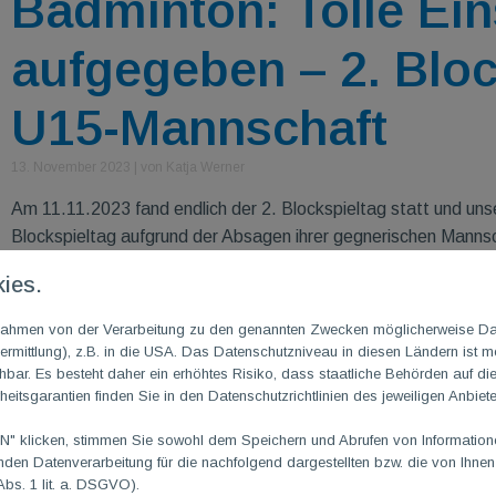
Badminton: Tolle Ein
aufgegeben – 2. Bloc
U15-Mannschaft
13. November 2023
|
von Katja Werner
Am 11.11.2023 fand endlich der 2. Blockspieltag statt und un
Blockspieltag aufgrund der Absagen ihrer gegnerischen Mann
die starken Zahlbacher und Bingen-Büdesheim. Für Marie, Mon
ies.
Während Jens unser „Wiederholungstäter“ ist.
m Rahmen von der Verarbeitung zu den genannten Zwecken möglicherweise D
rmittlung), z.B. in die USA. Das Datenschutzniveau in diesen Ländern ist mö
ar. Es besteht daher ein erhöhtes Risiko, dass staatliche Behörden auf di
heitsgarantien finden Sie in den Datenschutzrichtlinien des jeweiligen Anbiete
 klicken, stimmen Sie sowohl dem Speichern und Abrufen von Informationen
en Datenverarbeitung für die nachfolgend dargestellten bzw. die von Ihne
Abs. 1 lit. a. DSGVO).