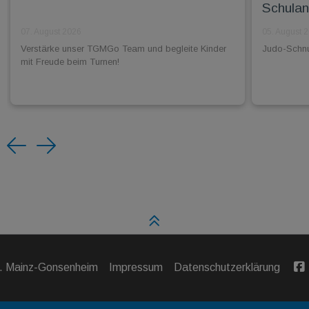
Schulan
07. August 2026
05. August 
Verstärke unser TGMGo Team und begleite Kinder
Judo-Schnup
mit Freude beim Turnen!
Previous
Next
V. Mainz-Gonsenheim
Impressum
Datenschutzerklärung