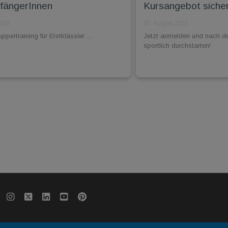
fängerInnen
Kursangebot siche
2026
07. August 2026
pertraining für Erstklässler ...
Jetzt anmelden und nach d
sportlich durchstarten!