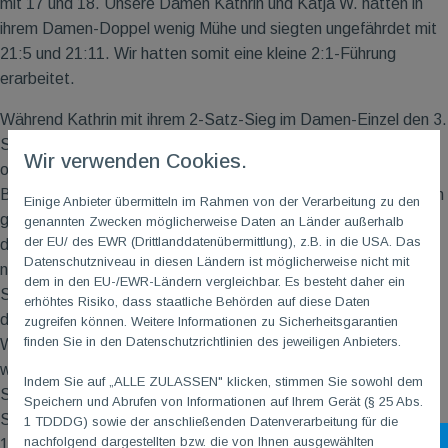
mit 17 und 18. Unsere Damen Kathrin und Katja W. hatten in
ihrem Damen-Doppel wenig Mühe und siegten ungefährdet mit
21:5 und 21:11. Wir hatten somit eine kleine 2:1-Führung
erarbeitet.
Während Kathrin mit ihrem 2-Satz-Sieg im Damen-Einzel den 3.
Spielpunkt für uns klar machte, lief es bei unseren Herren nicht
Wir verwenden Cookies.
optimal. Thomas K. kämpfte sich mit Schmerzen im rechten
Bein durch sein 2. Herren-Einzel und musste sich in zwei Sätzen
Einige Anbieter übermitteln im Rahmen von der Verarbeitung zu den
geschlagen geben. Jonathan im 1. Herren-Einzel haderte mit
genannten Zwecken möglicherweise Daten an Länder außerhalb
der EU/ des EWR (Drittlanddatenübermittlung), z.B. in die USA. Das
den Gegebenheiten. Nach Verlust im 1. Satz holte er sich
Datenschutzniveau in diesen Ländern ist möglicherweise nicht mit
nervenstark den 2. Satz in der Verlängerung mit 23:21. Den
dem in den EU-/EWR-Ländern vergleichbar. Es besteht daher ein
Schwung konnte er leider nicht in den 3. Satz übertragen, so
erhöhtes Risiko, dass staatliche Behörden auf diese Daten
dass sein Gegner die 7 entscheidenden Punkte mehr machte.
zugreifen können. Weitere Informationen zu Sicherheitsgarantien
finden Sie in den Datenschutzrichtlinien des jeweiligen Anbieters.
Worms war auf 3:3 herangekommen. Thomas W. machte es
wie immer spannend und scheint eine Leidenschaft für 3-Satz-
Indem Sie auf „ALLE ZULASSEN" klicken, stimmen Sie sowohl dem
Spiele entwickelt zu haben. Nach deutlichem Gewinn des 1.
Speichern und Abrufen von Informationen auf Ihrem Gerät (§ 25 Abs.
Satz, verlor er im 2. Satz ein wenig den Faden und unterlag mit
1 TDDDG) sowie der anschließenden Datenverarbeitung für die
nachfolgend dargestellten bzw. die von Ihnen ausgewählten
Sh
19:21. Im 3. Satz fand er zu seinen Stärken aus dem 1. Satz