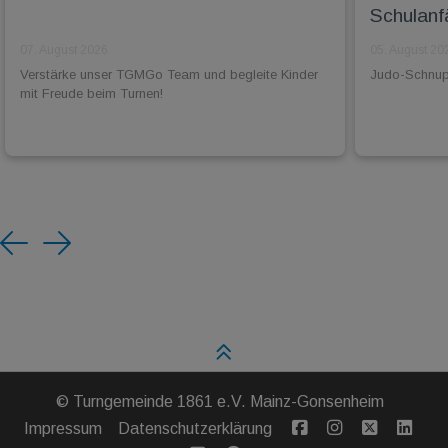
Schulanf
07. August 2026
05. August 20
Verstärke unser TGMGo Team und begleite Kinder
Judo-Schnuppe
mit Freude beim Turnen!
Previous
Next
©
Turngemeinde 1861 e.V. Mainz-Gonsenheim
Impressum
Datenschutzerklärung