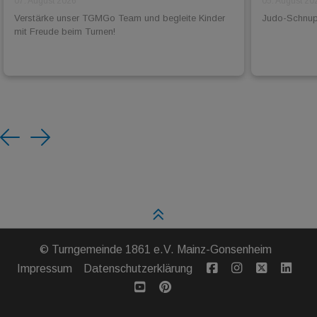
07. August 2026
05. August 20
Verstärke unser TGMGo Team und begleite Kinder
Judo-Schnuppe
mit Freude beim Turnen!
Previous
Next
©
Turngemeinde 1861 e.V. Mainz-Gonsenheim
Impressum
Datenschutzerklärung