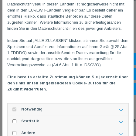
Datenschutzniveau in diesen Ländern ist möglicherweise nicht mit
individuellen Onlinesport
dem in den EU-/EWR-Ländern vergleichbar. Es besteht daher ein
Einfache Erweiterung unseres Sportangebots in Richtung
erhöhtes Risiko, dass staatliche Behörden auf diese Daten
Fitness & Gesundheit
zugreifen können. Weitere Informationen zu Sicherheitsgarantien
finden Sie in den Datenschutzrichtlinien des jeweiligen Anbieters.
Ort- und zeitunabhängige Sportangebote (24/7) für jedes
Zeitbudget (von 5 bis 120 Min.)
Indem Sie auf „ALLE ZULASSEN" klicken, stimmen Sie sowohl dem
Bei Hallensperrungen oder Übungsleiterausfall jederzeit
Speichern und Abrufen von Informationen auf Ihrem Gerät (§ 25 Abs.
Ersatz.
1 TDDDG) sowie der anschließenden Datenverarbeitung für die
nachfolgend dargestellten bzw. die von Ihnen ausgewählten
Sh
Für alle unsere Mitglieder.
Verarbeitungszwecke zu (Art 6 Abs. 1 lit. a. DSGVO).
Geringe Kosten pro Mitglied und Monat – mehr nicht!
Öf
SPORTVEREINonline kostet 5,00 EUR pro Monat/pro
Eine bereits erteilte Zustimmung können Sie jederzeit über
TG
M
GoMitglied. Weitere Entgelte werden NICHT fällig.
den links unten eingeblendeten Cookie-Button für die
Zukunft widerrufen.
Ko
Einfache Anmeldung und kurze, monatliche Kündbarkeit.
Zur Anmeldung/Kündigung sende einfache eine E-Mail an
geschaeftsstelle@tgm-gonsenheim.de
Notwendig
Darüber hinaus stehen unsere zahlreichen TG
M
Go Videos a
Statistik
unserer Online-Reihe
Andere
“Mach mit! - Die TGM hält dich zu Hause fit”
natürlich