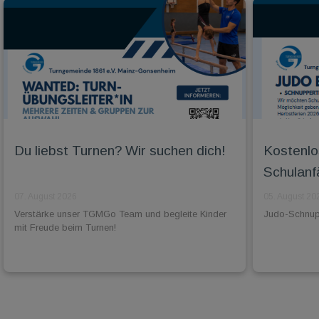
Du liebst Turnen? Wir suchen dich!
Kostenlo
Schulanf
07. August 2026
05. August 20
Verstärke unser TGMGo Team und begleite Kinder
Judo-Schnuppe
mit Freude beim Turnen!