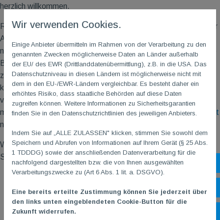
herzlich willkommen.
Wir verwenden Cookies.
Regelkenntnisse sind nicht erforderlich, die Regeln sind auch für
Anfänger ganz schnell erklärt. Alleine spielen muss man auch
Einige Anbieter übermitteln im Rahmen von der Verarbeitung zu den
nicht, es wird immer in Zweier- oder Dreierteams gespielt. Eine
genannten Zwecken möglicherweise Daten an Länder außerhalb
Boule-Kugel braucht ihr auch nicht, die TG
M
hat etliche Kugeln
der EU/ des EWR (Drittlanddatenübermittlung), z.B. in die USA. Das
Datenschutzniveau in diesen Ländern ist möglicherweise nicht mit
zum Ausleihen vorrätig. Anmelden müsst ihr euch auch nicht,
dem in den EU-/EWR-Ländern vergleichbar. Es besteht daher ein
kommt einfach vorbei und bleibt stehen, dann werdet ihr schon
erhöhtes Risiko, dass staatliche Behörden auf diese Daten
von einem fachkundigen Boule-Trainer angesprochen, ob ihr
zugreifen können. Weitere Informationen zu Sicherheitsgarantien
mitspielen wollt und unser
kostenloses TG
M
Schnupperangebot
finden Sie in den Datenschutzrichtlinien des jeweiligen Anbieters.
nutzen möchtet.
Indem Sie auf „ALLE ZULASSEN" klicken, stimmen Sie sowohl dem
Speichern und Abrufen von Informationen auf Ihrem Gerät (§ 25 Abs.
Wir freuen uns immer auf neue Mitspieler. Allez les boules und
1 TDDDG) sowie der anschließenden Datenverarbeitung für die
Schöne Spiele!
nachfolgend dargestellten bzw. die von Ihnen ausgewählten
Sh
Verarbeitungszwecke zu (Art 6 Abs. 1 lit. a. DSGVO).
Öf
Eine bereits erteilte Zustimmung können Sie jederzeit über
den links unten eingeblendeten Cookie-Button für die
Zukunft widerrufen.
Ko