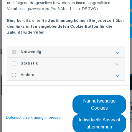
nachfolgend dargestellten bzw. die von Ihnen ausgewählten
Sh
Verarbeitungszwecke zu (Art 6 Abs. 1 lit. a. DSGVO).
Öf
Eine bereits erteilte Zustimmung können Sie jederzeit über
den links unten eingeblendeten Cookie-Button für die
Zukunft widerrufen.
Ko
Das könnte dich auch interessieren
Notwendig
Statistik
Andere
Nur notwendige
Cookies
Datenschutzerklärung
|
Impressum
Individuelle Auswahl
übernehmen