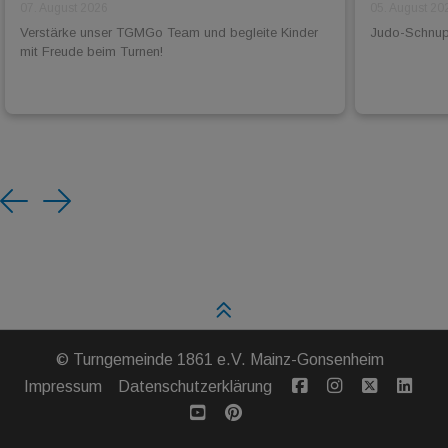
07. August 2026
05. August 20
Verstärke unser TGMGo Team und begleite Kinder
Judo-Schnuppe
mit Freude beim Turnen!
Previous
Next
©
Turngemeinde 1861 e.V. Mainz-Gonsenheim
Impressum
Datenschutzerklärung