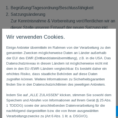
Begrüßung/Tagesordnung/Beschlussfähigkeit
Satzungsänderung
Zur Kenntnisnahme & Vorbereitung veröffentlichen wir an
dieser Stelle unseren Entwurf der neuen Satzung inkl.
einer Gegenüberstellung zur bisherigen TG
M
Satzung
Wir verwenden Cookies.
sowie die Entwürfe der neuen Ordnungen:
Entwurf neue TG
M
Satzung
Einige Anbieter übermitteln im Rahmen von der Verarbeitung zu den
genannten Zwecken möglicherweise Daten an Länder außerhalb
Gegenüberstellung bisherige Satzung, zur neuen
der EU/ des EWR (Drittlanddatenübermittlung), z.B. in die USA. Das
Satzung
Datenschutzniveau in diesen Ländern ist möglicherweise nicht mit
Entwurf Geschäftsordnung Vorstand
dem in den EU-/EWR-Ländern vergleichbar. Es besteht daher ein
Entwurf Geschäftsordnung Mitgliederversammlung
erhöhtes Risiko, dass staatliche Behörden auf diese Daten
zugreifen können. Weitere Informationen zu Sicherheitsgarantien
Entwurf Entgeltordnung
finden Sie in den Datenschutzrichtlinien des jeweiligen Anbieters.
Entwurf Ehrenratsordnung
Entwurf Jugendordnung
Indem Sie auf „ALLE ZULASSEN" klicken, stimmen Sie sowohl dem
Entwurf Wahlordnung
Speichern und Abrufen von Informationen auf Ihrem Gerät (§ 25 Abs.
1 TDDDG) sowie der anschließenden Datenverarbeitung für die
Entwurf Abteilungsordnung
nachfolgend dargestellten bzw. die von Ihnen ausgewählten
Sh
Verarbeitungszwecke zu (Art 6 Abs. 1 lit. a. DSGVO).
3. Vorstandswahlen