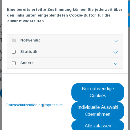
4. Anträge
Öf
Eine bereits erteilte Zustimmung können Sie jederzeit über
5. Verschiedenes
den links unten eingeblendeten Cookie-Button für die
Zukunft widerrufen.
Ko
Anträge für die Hauptversammlung müssen gemäß TG
M
Satzung spätestens eine Woche vor der Versammlung beim
TG
M
Vorstand schriftlich begründet eingereicht werden.
Notwendig
Statistik
Wir freuen uns, zahlreiche TG
M
Mitglieder bei unserer
Außerordentlichen Hauptversammlung zu begrüßen!
Andere
Mainz-Gonsenheim, 05.06.2023
gez. Andreas Maurer, 1. Vorsitzender
Nur notwendige
Zurück
Cookies
Datenschutzerklärung
|
Impressum
Individuelle Auswahl
übernehmen
Alle zulassen