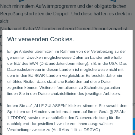
Nach minimalem Aufwärmprogramm und der obligatorischen
Begrüßung starteten die Doppel. Und diese hatten es direkt in
sich:
Nadja und Katja W. fanden in ihrem Damen-Doppel zunächst
nicht ins Spiel und lagen im 1. Satz bereits 7:13 in Rückstand.
Wir verwenden Cookies.
Doch ihr Spiel wurde sicherer, sie schlossen auf und die Doppel
wechselten sich in der Führung ab. Am Ende hatten beide die
Einige Anbieter übermitteln im Rahmen von der Verarbeitung zu den
genannten Zwecken möglicherweise Daten an Länder außerhalb
besseren Nerven und auch Schlagsicherheit und gewannen den
der EU/ des EWR (Drittlanddatenübermittlung), z.B. in die USA. Das
1. Satz noch mit 24:22. Im 2. Satz ließen sie sich von eigenen
Datenschutzniveau in diesen Ländern ist möglicherweise nicht mit
Fehlern nicht aus der Ruhe bringen und gewannen das Match.
dem in den EU-/EWR-Ländern vergleichbar. Es besteht daher ein
Noch spannender war es bei den Herren-Doppel. Jonathan und
erhöhtes Risiko, dass staatliche Behörden auf diese Daten
zugreifen können. Weitere Informationen zu Sicherheitsgarantien
Thomas K. mussten bereits in diesem 1. Spiel über die volle
finden Sie in den Datenschutzrichtlinien des jeweiligen Anbieters.
Distanz gehen. Am Ende gingen sie nach einem 21:17, 15:21
und einem sicheren 21:12 im 3. Satz als Sieger vom Feld. Unser
Indem Sie auf „ALLE ZULASSEN" klicken, stimmen Sie sowohl dem
2. Herren-Doppel mit Steffen und Thomas „liebte“ die
Speichern und Abrufen von Informationen auf Ihrem Gerät (§ 25 Abs.
1 TDDDG) sowie der anschließenden Datenverarbeitung für die
Verlängerung. Im 1. Satz spielten sie bis zum maximal
nachfolgend dargestellten bzw. die von Ihnen ausgewählten
Sh
erreichbaren Spielstand – 29:30 –, was äußerst selten
Verarbeitungszwecke zu (Art 6 Abs. 1 lit. a. DSGVO).
vorkommt. Und auch der 2. Satz war ein Schlagabtausch, der