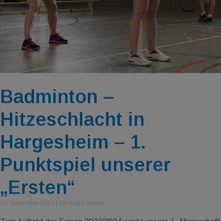
Badminton –
Hitzeschlacht in
Hargesheim – 1.
Punktspiel unserer
„Ersten“
10. September 2023
|
von Katja Werner