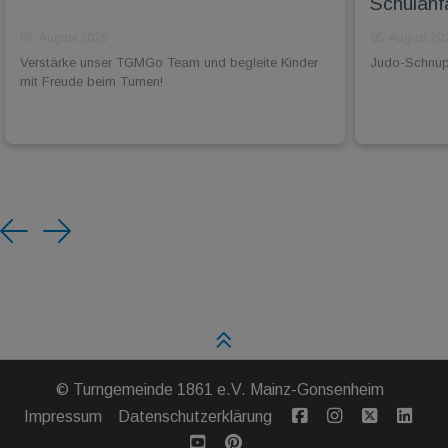
Schulanf
07. August 2026
05. August 20
Verstärke unser TGMGo Team und begleite Kinder
Judo-Schnuppe
mit Freude beim Turnen!
Previous
Next
©
Turngemeinde 1861 e.V. Mainz-Gonsenheim
Impressum
Datenschutzerklärung