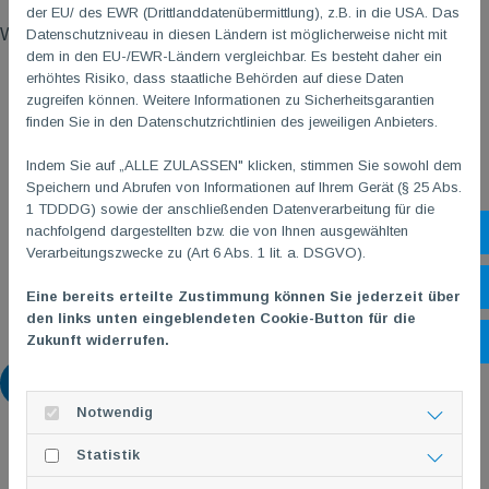
der EU/ des EWR (Drittlanddatenübermittlung), z.B. in die USA. Das
Wir freuen uns, auf eure Buchung!
Datenschutzniveau in diesen Ländern ist möglicherweise nicht mit
dem in den EU-/EWR-Ländern vergleichbar. Es besteht daher ein
erhöhtes Risiko, dass staatliche Behörden auf diese Daten
zugreifen können. Weitere Informationen zu Sicherheitsgarantien
finden Sie in den Datenschutzrichtlinien des jeweiligen Anbieters.
Indem Sie auf „ALLE ZULASSEN" klicken, stimmen Sie sowohl dem
Speichern und Abrufen von Informationen auf Ihrem Gerät (§ 25 Abs.
1 TDDDG) sowie der anschließenden Datenverarbeitung für die
nachfolgend dargestellten bzw. die von Ihnen ausgewählten
Sh
Verarbeitungszwecke zu (Art 6 Abs. 1 lit. a. DSGVO).
Öf
Eine bereits erteilte Zustimmung können Sie jederzeit über
den links unten eingeblendeten Cookie-Button für die
Zukunft widerrufen.
Ko
Zurück
Notwendig
Statistik