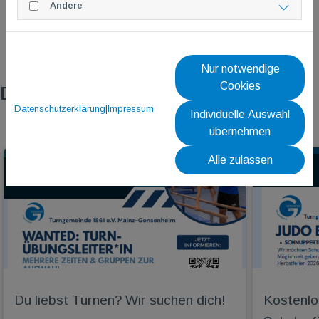
Andere
Nur notwendige
Cookies
Das könnte dich auch interessieren
Datenschutzerklärung
|
Impressum
Individuelle Auswahl
übernehmen
Alle zulassen
Du liebst Turnen? Wir suchen dich!
Kostenlo