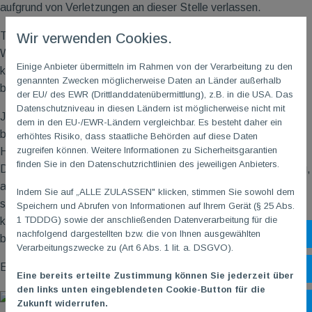
aufgrund von Verletzungen an dieser Stelle verlassen.
Trotz leichtem Nieselregen setzten wir die Wanderung zum
Wir verwenden Cookies.
Weingut Scherbaum fort. Dort angekommen wurden wir mit
Einige Anbieter übermitteln im Rahmen von der Verarbeitung zu den
köstlichem Wein und einem kleinen Imbiss gestärkt, um die
genannten Zwecken möglicherweise Daten an Länder außerhalb
bevorstehende Heimfahrt anzutreten.
der EU/ des EWR (Drittlanddatenübermittlung), z.B. in die USA. Das
Datenschutzniveau in diesen Ländern ist möglicherweise nicht mit
Jedoch sollte die Rückreise noch einige Herausforderungen
dem in den EU-/EWR-Ländern vergleichbar. Es besteht daher ein
bereithalten. Öffentliche Verkehrsmittel spielten nicht mit: Eine
erhöhtes Risiko, dass staatliche Behörden auf diese Daten
zugreifen können. Weitere Informationen zu Sicherheitsgarantien
Haltestelle wurde aufgehoben, eine andere kurzfristig verlegt.
finden Sie in den Datenschutzrichtlinien des jeweiligen Anbieters.
Die Suche nach der Ersatzhaltestelle gestaltete sich als knifflig,
aber durch die Unterstützung aufmerksamer Nachbarn wurde
Indem Sie auf „ALLE ZULASSEN" klicken, stimmen Sie sowohl dem
schließlich die richtige Haltestelle gefunden. Glücklicherweise
Speichern und Abrufen von Informationen auf Ihrem Gerät (§ 25 Abs.
1 TDDDG) sowie der anschließenden Datenverarbeitung für die
konnte der freundliche Busfahrer die Gruppe noch aufnehmen,
nachfolgend dargestellten bzw. die von Ihnen ausgewählten
Sh
bevor er die Haltestelle verließ.
Verarbeitungszwecke zu (Art 6 Abs. 1 lit. a. DSGVO).
Eine aufregende, aber schöne Wanderung!
Öf
Eine bereits erteilte Zustimmung können Sie jederzeit über
den links unten eingeblendeten Cookie-Button für die
Zukunft widerrufen.
Ko