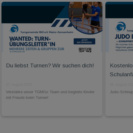
Du liebst Turnen? Wir suchen dich!
Kostenlo
Schulanf
07. August 2026
05. August 20
Verstärke unser TGMGo Team und begleite Kinder
Judo-Schnuppe
mit Freude beim Turnen!