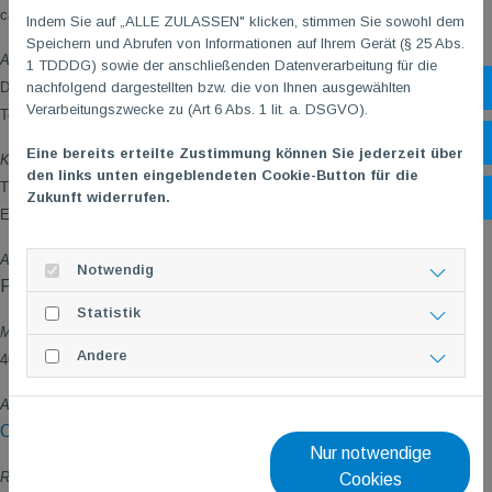
ca. 2 Stunden
Indem Sie auf „ALLE ZULASSEN" klicken, stimmen Sie sowohl dem
Speichern und Abrufen von Informationen auf Ihrem Gerät (§ 25 Abs.
Anfahrt?
1 TDDDG) sowie der anschließenden Datenverarbeitung für die
nachfolgend dargestellten bzw. die von Ihnen ausgewählten
Sh
Die An- und Rückfahrt liegt in der Eigenverantwortung und -finanzierung der
Verarbeitungszwecke zu (Art 6 Abs. 1 lit. a. DSGVO).
TeilnehmerInnen.
Öf
Eine bereits erteilte Zustimmung können Sie jederzeit über
Kosten?
den links unten eingeblendeten Cookie-Button für die
TG
M
Go Mitglieder 12,00 EUR / Nichtmitglieder 15,00 EUR inkl. Weinprobe
Zukunft widerrufen.
Ko
Einzug Teilnehmerentgelt per Erteilung Sepa-Mandat bei Online-Anmeldung.
Anmeldeschluss?
Notwendig
Fr.,
29.03.2025
Statistik
Min./Max. Teilnehmerzahl?
Andere
40/60
Jeder ist Willkommen!
–
Anmeldung?
Online Anmeldung TG
M
Krimilesung am 06.04.2024
Nur notwendige
Rückfragen?
Cookies