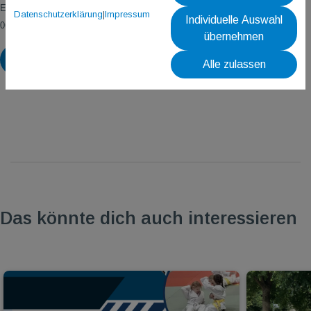
E-Mail:
seniorenberatung@tgm-gonsenheim.de
, alternativ telefonisch unter
Datenschutzerklärung
|
Impressum
Individuelle Auswahl
06131/470074 od. 06131/474184.
übernehmen
Zurück
Alle zulassen
Das könnte dich auch interessieren