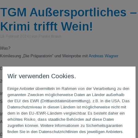
TGM Außersportliches –
Krimi trifft Wein!
18. Februar 2024
|
von Frauke Braun
Was?
Krimilesung „Die Präparatorin“ und Weinprobe mit
Andreas Wagner
Die Weinprobe wird ergänzt aus Andreas` neuem Buch über
Wir verwenden Cookies.
200 Jahre Wein- und Familiengeschichte ("Zwischen Reben und Rüben")
Einige Anbieter übermitteln im Rahmen von der Verarbeitung zu den
Wann?
genannten Zwecken möglicherweise Daten an Länder außerhalb
der EU/ des EWR (Drittlanddatenübermittlung), z.B. in die USA. Das
Samstag, 05. April 2025, 18:00 Uhr
Datenschutzniveau in diesen Ländern ist möglicherweise nicht mit
dem in den EU-/EWR-Ländern vergleichbar. Es besteht daher ein
Wo/Treffpunkt?
erhöhtes Risiko, dass staatliche Behörden auf diese Daten
Athletikraum (AR) der Turngemeinde 1861 e.V. Mainz-Gonsenheim
zugreifen können. Weitere Informationen zu Sicherheitsgarantien
finden Sie in den Datenschutzrichtlinien des jeweiligen Anbieters.
Dauer?