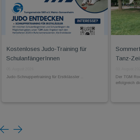
Kostenloses Judo-Training für
Sommerfe
SchulanfängerInnen
Tanz-Zei
05. August 2026
03. August 20
Judo-Schnuppertraining für Erstklässler ...
Der TGM Rock
erfolgreich 
Previous
Next