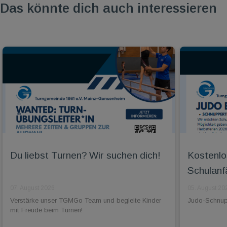
Das könnte dich auch interessieren
Du liebst Turnen? Wir suchen dich!
Kostenlo
Schulanf
07. August 2026
05. August 20
Verstärke unser TGMGo Team und begleite Kinder
Judo-Schnuppe
mit Freude beim Turnen!