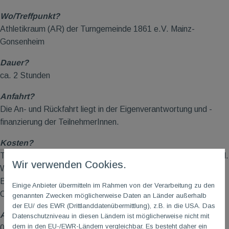
Wo/Treffpunkt?
Athletikraum (AR) der Turngemeinde 1861 e.V. Mainz-
Gonsenheim
Dauer?
ca. 2 Stunden
Anfahrt?
Die An- und Rückfahrt liegt in der Eigenverantwortung und -
finanzierung der TeilnehmerInnen.
Kosten?
TG
M
Go Mitglieder 14,00 EUR / Nichtmitglieder 18,00 EUR inkl.
Wir verwenden Cookies.
Weinprobe
Einzug Teilnehmerentgelt per Erteilung Sepa-Mandat bei
Einige Anbieter übermitteln im Rahmen von der Verarbeitung zu den
Online-Anmeldung.
genannten Zwecken möglicherweise Daten an Länder außerhalb
der EU/ des EWR (Drittlanddatenübermittlung), z.B. in die USA. Das
Anmeldeschluss?
Datenschutzniveau in diesen Ländern ist möglicherweise nicht mit
dem in den EU-/EWR-Ländern vergleichbar. Es besteht daher ein
07.03.2027