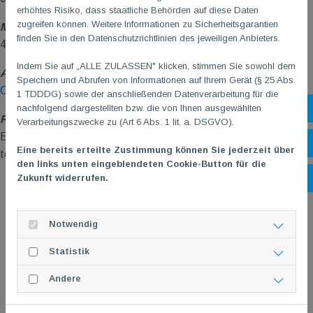
erhöhtes Risiko, dass staatliche Behörden auf diese Daten
zugreifen können. Weitere Informationen zu Sicherheitsgarantien
Min./Max. Teilnehmerzahl?
finden Sie in den Datenschutzrichtlinien des jeweiligen Anbieters.
40/60 – Jeder ist willkommen!
Indem Sie auf „ALLE ZULASSEN" klicken, stimmen Sie sowohl dem
Anmeldung?
Speichern und Abrufen von Informationen auf Ihrem Gerät (§ 25 Abs.
Online Anmeldung TG
M
Krimilesung am 13.03.2027
1 TDDDG) sowie der anschließenden Datenverarbeitung für die
nachfolgend dargestellten bzw. die von Ihnen ausgewählten
Sh
Rückfragen?
Verarbeitungszwecke zu (Art 6 Abs. 1 lit. a. DSGVO).
E-Mail:
seniorenberatung@tgm-gonsenheim.de
– alternativ
Öf
Eine bereits erteilte Zustimmung können Sie jederzeit über
telefonisch unter 06131/470074 od. 06131/474184.
den links unten eingeblendeten Cookie-Button für die
Zukunft widerrufen.
Ko
Notwendig
Statistik
Andere