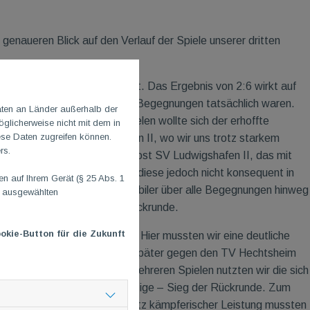
genaueren Blick auf den Verlauf der Spiele unserer dritten
gen unsere zweite Mannschaft. Das Ergebnis von 2:6 wirkt auf
 umkämpft viele der einzelnen Begegnungen tatsächlich waren.
aten an Länder außerhalb der
 in den darauffolgenden Spielen wollte sich der erhoffte
glicherweise nicht mit dem in
ese Daten zugreifen können.
ng es gegen die TG Osthofen II, wo wir uns trotz starkem
rs.
te das Auswärtsspiel beim Post SV Ludwigshafen II, das mit
n wir gute Ansätze, konnten diese jedoch nicht konsequent in
 auf Ihrem Gerät (§ 25 Abs. 1
 gelang es, die Leistung stabiler über alle Begegnungen hinweg
n ausgewählten
 ersten Tabellenpunkt der Rückrunde.
okie-Button für die Zukunft
I eine schwierige Aufgabe. Hier mussten wir eine deutliche
rekte Reaktion eine Woche später gegen den TV Hechtsheim
erzeugender 6:2-Erfolg. In mehreren Spielen nutzten wir die sich
te – und leider auch der einzige – Sieg der Rückrunde. Zum
 starker Gegner erwies. Trotz kämpferischer Leistung mussten