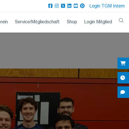
Login TGM Intern
rein
Service/Mitgliedschaft
Shop
Login Mitglied
Sh
Öf
Ko