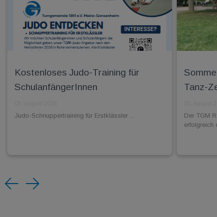
Kostenloses Judo-Training für
Sommerf
SchulanfängerInnen
Tanz-Ze
05. August 2026
03. August 
Judo-Schnuppertraining für Erstklässler ...
Der TGM Ro
erfolgreic
Previous
Next