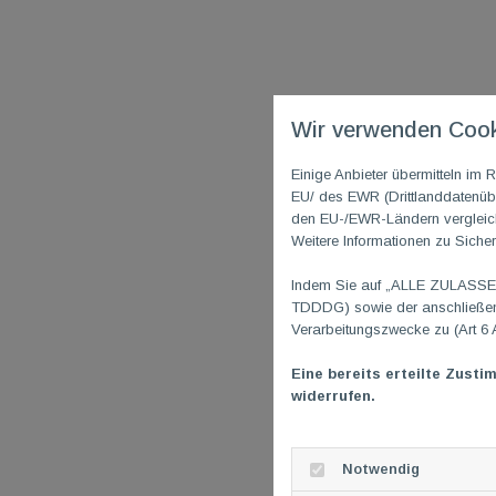
Wir verwenden Cook
Einige Anbieter übermitteln i
EU/ des EWR (Drittlanddatenübe
den EU-/EWR-Ländern vergleichb
Weitere Informationen zu Sicher
Indem Sie auf „ALLE ZULASSEN"
TDDDG) sowie der anschließend
Verarbeitungszwecke zu (Art 6 
Eine bereits erteilte Zusti
widerrufen.
Notwendig