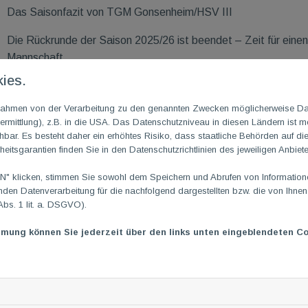
Das Saisonfazit von TGM Gonsenheim/HSV III
Die Rückrunde der Saison 2025/26 ist beendet – Zeit für einen 
Mannschaft.
ies.
Zum Auftakt kam es, wie üblich, zum vereinsinternen Duell ge
dem Papier deutlich, spiegelt jedoch nicht wider, wie eng und
m Rahmen von der Verarbeitung zu den genannten Zwecken möglicherweise D
Dieser Trend zog sich durch viele Matches der Rückrunde. Auch
rmittlung), z.B. in die USA. Das Datenschutzniveau in diesen Ländern ist mö
ar. Es besteht daher ein erhöhtes Risiko, dass staatliche Behörden auf di
Umschwung zunächst nicht einstellen. Am nächsten Spieltag gi
heitsgarantien finden Sie in den Datenschutzrichtlinien des jeweiligen Anbiete
Einsatz mit 1:7 geschlagen geben mussten. Wenig später folg
einer knappen 3:5-Niederlage endete. In beiden Partien zeigte
 klicken, stimmen Sie sowohl dem Speichern und Abrufen von Informationen
Punkte umwandeln. Erst im Spiel gegen die SG Rheinhessen IV
en Datenverarbeitung für die nachfolgend dargestellten bzw. die von Ihne
Abs. 1 lit. a. DSGVO).
abzurufen. Mit einem 4:4-Unentschieden sicherten wir uns den
mmung können Sie jederzeit über den links unten eingeblendeten Co
Am darauffolgenden Spieltag wartete mit dem TV Hechtsheim II
0:8-Niederlage hinnehmen. Umso bemerkenswerter war die di
IV. Mit einer geschlossenen Mannschaftsleistung gelang ein üb
bietenden Chancen konsequent, der verdiente Lohn war der ers
Abschluss ging es gegen den TSV Mommenheim II, der sich als