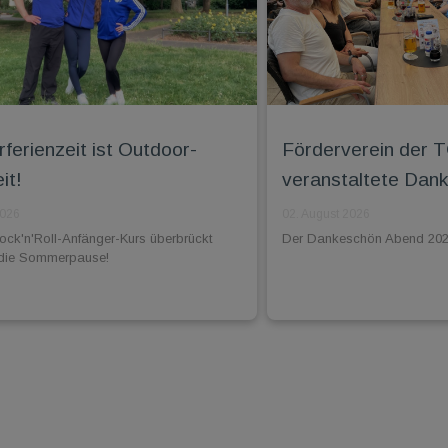
erienzeit ist Outdoor-
Förderverein der
it!
veranstaltete Da
2026
02. August 2026
ck'n'Roll-Anfänger-Kurs überbrückt
Der Dankeschön Abend 202
h die Sommerpause!