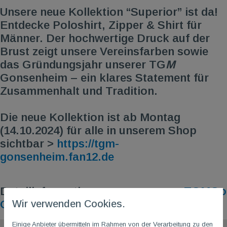
Unsere neue Kollektion “Superior” ist da!
Entdecke Poloshirt, Zipper & Shirt für
Männer. Der hochwertige Druck auf der
Brust zeigt unsere Vereinsfarben sowie
das Gründungsjahr unserer TG
M
Gonsenheim – ein klares Statement für
Zusammenhalt und Tradition.
Die neue Kollektion ist ab Montag
(14.10.2024) für alle in unserem Shop
sichtbar >
https://tgm-
gonsenheim.fan12.de
Detailinformationen zu unserem >
TGMGo
Wir verwenden Cookies.
Online-Vereinsshop
Einige Anbieter übermitteln im Rahmen von der Verarbeitung zu den