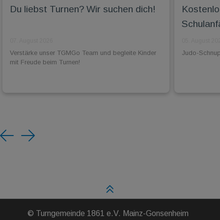
Du liebst Turnen? Wir suchen dich!
Kostenlo
Schulanf
07. August 2026
05. August 20
Verstärke unser TGMGo Team und begleite Kinder
Judo-Schnuppe
mit Freude beim Turnen!
Previous
Next
©
Turngemeinde 1861 e.V. Mainz-Gonsenheim