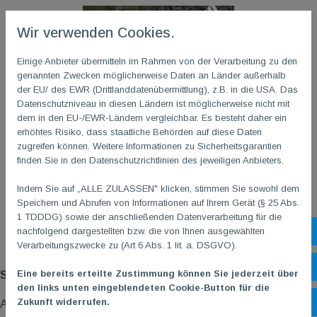
Wir verwenden Cookies.
Einige Anbieter übermitteln im Rahmen von der Verarbeitung zu den
genannten Zwecken möglicherweise Daten an Länder außerhalb
der EU/ des EWR (Drittlanddatenübermittlung), z.B. in die USA. Das
Datenschutzniveau in diesen Ländern ist möglicherweise nicht mit
dem in den EU-/EWR-Ländern vergleichbar. Es besteht daher ein
erhöhtes Risiko, dass staatliche Behörden auf diese Daten
zugreifen können. Weitere Informationen zu Sicherheitsgarantien
finden Sie in den Datenschutzrichtlinien des jeweiligen Anbieters.
Indem Sie auf „ALLE ZULASSEN" klicken, stimmen Sie sowohl dem
Speichern und Abrufen von Informationen auf Ihrem Gerät (§ 25 Abs.
1 TDDDG) sowie der anschließenden Datenverarbeitung für die
nachfolgend dargestellten bzw. die von Ihnen ausgewählten
Sh
Verarbeitungszwecke zu (Art 6 Abs. 1 lit. a. DSGVO).
Hier seht ihr den
Öf
Eine bereits erteilte Zustimmung können Sie jederzeit über
Startschuss zum Lauf. Einfach auf die Karte klicken!
den links unten eingeblendeten Cookie-Button für die
Zukunft widerrufen.
Ko
Auch die Organisation der Veranstaltung hat mich begeistert.