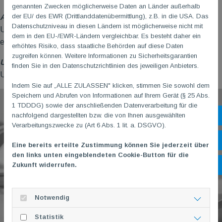
genannten Zwecken möglicherweise Daten an Länder außerhalb
der EU/ des EWR (Drittlanddatenübermittlung), z.B. in die USA. Das
Absolut kostenlos
Datenschutzniveau in diesen Ländern ist möglicherweise nicht mit
Unser Shop ist für unseren Verein absolut kostenlos und es
dem in den EU-/EWR-Ländern vergleichbar. Es besteht daher ein
entstehen uns auch keine laufenden Kosten.
erhöhtes Risiko, dass staatliche Behörden auf diese Daten
zugreifen können. Weitere Informationen zu Sicherheitsgarantien
Up to date
finden Sie in den Datenschutzrichtlinien des jeweiligen Anbieters.
Unser TG
M
Shop wird fortlaufend aktualisiert und gepflegt.
Indem Sie auf „ALLE ZULASSEN" klicken, stimmen Sie sowohl dem
Speichern und Abrufen von Informationen auf Ihrem Gerät (§ 25 Abs.
1 TDDDG) sowie der anschließenden Datenverarbeitung für die
nachfolgend dargestellten bzw. die von Ihnen ausgewählten
Sh
Verarbeitungszwecke zu (Art 6 Abs. 1 lit. a. DSGVO).
Öf
Eine bereits erteilte Zustimmung können Sie jederzeit über
den links unten eingeblendeten Cookie-Button für die
Zukunft widerrufen.
Ko
Notwendig
Statistik