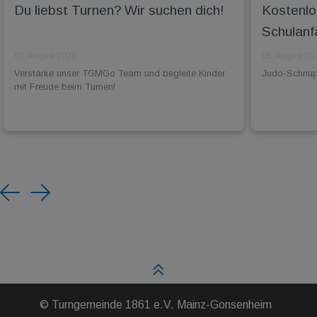
Du liebst Turnen? Wir suchen dich!
Kostenlo
Schulanf
07. August 2026
05. August 20
Verstärke unser TGMGo Team und begleite Kinder
Judo-Schnuppe
mit Freude beim Turnen!
Previous
Next
©
Turngemeinde 1861 e.V. Mainz-Gonsenheim