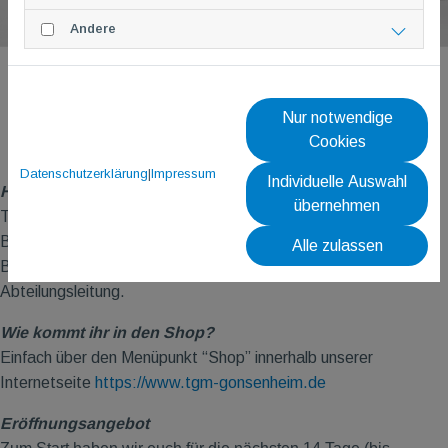
Andere
Nur notwendige
Cookies
Datenschutzerklärung
|
Impressum
Individuelle Auswahl
Hinweis
übernehmen
Teambestellungen sind weiterhin über unseren bewährten
Bestellweg abzuwickeln.
Alle zulassen
Bei Fragen hierzu, wendet euch bitte an eure jeweilige TG
M
Abteilungsleitung.
Wie kommt ihr in den Shop?
Einfach über den Menüpunkt “Shop” innerhalb unserer
Internetseite
https://www.tgm-gonsenheim.de
Eröffnungsangebot