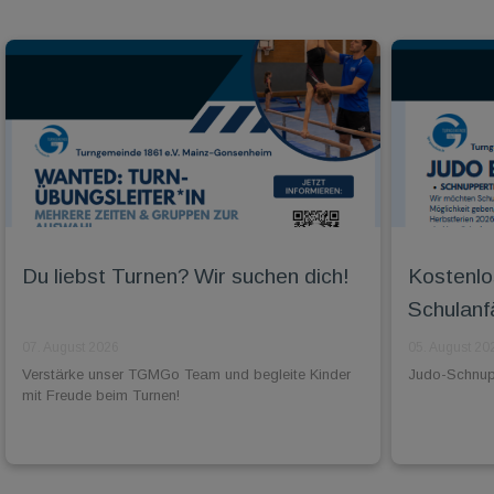
Du liebst Turnen? Wir suchen dich!
Kostenlo
Schulanf
07. August 2026
05. August 20
Verstärke unser TGMGo Team und begleite Kinder
Judo-Schnuppe
mit Freude beim Turnen!