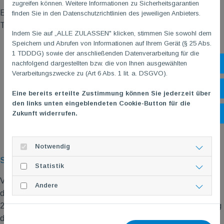
zugreifen können. Weitere Informationen zu Sicherheitsgarantien
Eine Präsentation des Sportbundes zeigte u.a. die aktuelle
finden Sie in den Datenschutzrichtlinien des jeweiligen Anbieters.
TG
M
Positionierung im Land:
Indem Sie auf „ALLE ZULASSEN" klicken, stimmen Sie sowohl dem
Speichern und Abrufen von Informationen auf Ihrem Gerät (§ 25 Abs.
1 TDDDG) sowie der anschließenden Datenverarbeitung für die
nachfolgend dargestellten bzw. die von Ihnen ausgewählten
Sh
Verarbeitungszwecke zu (Art 6 Abs. 1 lit. a. DSGVO).
Öf
Eine bereits erteilte Zustimmung können Sie jederzeit über
den links unten eingeblendeten Cookie-Button für die
Zukunft widerrufen.
Ko
Notwendig
Quelle:
Sportkreistag_Sportbund Rheinhessen_2026_MZ
Statistik
Vorstand Thorsten Richter informierte die Anwesenden über
Andere
das Vorhaben, die Mitgliedsbeiträge des Sportbundes, seit
2014 unverändert, auf der anstehenden Mitgliederversammlung
des Sportbundes Rheinhessen am 15.08.2026 beim TV Ober-