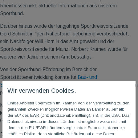
Rheinhessen inkl. aktueller Informationen aus unserem
Sportbund.
Darüber hinaus wurde der langjährige Sportkreisvorsitzende
Gerd Schmitt in “den Ruhestand” gebührend verabschiedet,
sein Nachfolger Willi Horn in das Amt gewählt und der
Sportkreisvorsitzende für Mainz, Norbert Krämer, wurde für
weitere vier Jahre in seinem Amt bestätigt.
Von der Sportbund-Förderung im Bereich der
Sportstättenentwicklung konnte für
Bau- und
Sanierungsmaßnahmen
übrigens auch unsere TG
M
Gonsenheim
Wir verwenden Cookies.
partizipieren.
Einige Anbieter übermitteln im Rahmen von der Verarbeitung zu den
Mit 8 Vereinsstimmen (abhängig von der Mitgliederanzahl*)
genannten Zwecken möglicherweise Daten an Länder außerhalb
konnte euer 1. Vorsitzender, Andreas Maurer, eure TG
M
der EU/ des EWR (Drittlanddatenübermittlung), z.B. in die USA. Das
Gonsenheim gut vertreten.
Datenschutzniveau in diesen Ländern ist möglicherweise nicht mit
dem in den EU-/EWR-Ländern vergleichbar. Es besteht daher ein
*) siehe auch
“TG
M
Mitgliederversammlung 2026 – Rückblick”
erhöhtes Risiko, dass staatliche Behörden auf diese Daten