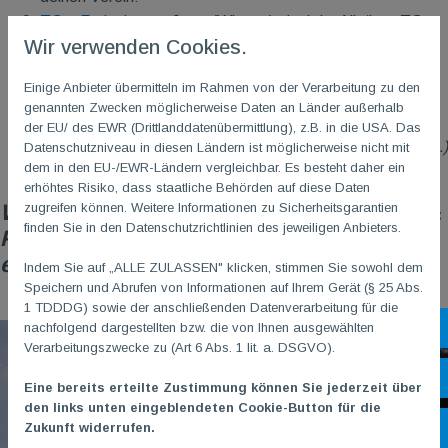
TG
M
Ferienhaus
- Jetzt (Winter-)urlaub im Allgäuer TG
M
Wir verwenden Cookies.
Haus buchen!
TG
M
Vereinsgeschehen …
rund um deinen Verein
Einige Anbieter übermitteln im Rahmen von der Verarbeitung zu den
(Außersportliches, Team, Termine, Räumlichkeiten, etc.)
genannten Zwecken möglicherweise Daten an Länder außerhalb
TG
M
Serviceleistungen
(Hallenschließungen,
der EU/ des EWR (Drittlanddatenübermittlung), z.B. in die USA. Das
Mitgliedschaft,
„Self Service Point“
,
Stellenangebote
, etc.)
Datenschutzniveau in diesen Ländern ist möglicherweise nicht mit
dem in den EU-/EWR-Ländern vergleichbar. Es besteht daher ein
Fundsachen
erhöhtes Risiko, dass staatliche Behörden auf diese Daten
zugreifen können. Weitere Informationen zu Sicherheitsgarantien
Wir wünschen allen TGMlern, Freunden &
finden Sie in den Datenschutzrichtlinien des jeweiligen Anbieters.
Partnern unseres Vereins, schöne und
erholsame Weihnachtsferien!
Indem Sie auf „ALLE ZULASSEN" klicken, stimmen Sie sowohl dem
Speichern und Abrufen von Informationen auf Ihrem Gerät (§ 25 Abs.
1 TDDDG) sowie der anschließenden Datenverarbeitung für die
nachfolgend dargestellten bzw. die von Ihnen ausgewählten
Sh
Verarbeitungszwecke zu (Art 6 Abs. 1 lit. a. DSGVO).
Öf
Eine bereits erteilte Zustimmung können Sie jederzeit über
den links unten eingeblendeten Cookie-Button für die
Zukunft widerrufen.
Ko