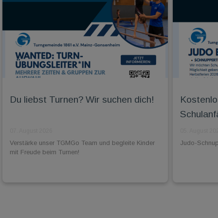
Du liebst Turnen? Wir suchen dich!
Kostenlo
Schulanf
07. August 2026
05. August 20
Verstärke unser TGMGo Team und begleite Kinder
Judo-Schnuppe
mit Freude beim Turnen!