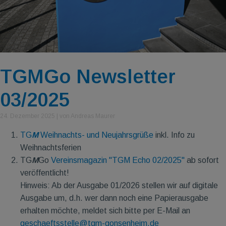
TGMGo Newsletter
03/2025
24. Dezember 2025
|
von Andreas Maurer
TG
M
Weihnachts- und Neujahrsgrüße
inkl. Info zu
Weihnachtsferien
TG
M
Go
Vereinsmagazin "TGM Echo 02/2025"
ab sofort
veröffentlicht!
Hinweis: Ab der Ausgabe 01/2026 stellen wir auf digitale
Ausgabe um, d.h. wer dann noch eine Papierausgabe
erhalten möchte, meldet sich bitte per E-Mail an
geschaeftsstelle@tgm-gonsenheim.de