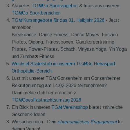
Aktuelles
TG
M
Go Sportangebot
& Infos aus unseren
TG
M
Go Sportbereichen
TG
M
Kursangebote für das 01. Halbjahr 2026
- Jetzt
anmelden!
Breakdance, Dance Fitness, Dance Moves, Faszien
Pilates, Qigong, Fitnessboxen, Ganzkörpertraining,
Pilates, Power-Pilates, Schach, Vinyasa Yoga, Yin Yoga
®
und Zumba
Fitness
Wechsel Stafelstab in unserem TG
M
Go Rehasport
Orthopädie-Bereich
Lust mit unserer TG
M
Gonsenheim am Gonsenheimer
Rekrutenumzug am 14.02.2026 teilzunehmen?
Dann melde dich hier online an >
TG
M
GoesFastnachtsumzug 2026
Ein Blick in unseren
TG
M
Vereinsshop
bietet zahlreiche
Geschenk-Ideen!
Wir suchen dich - Dein
ehrenamtliches Engagement
für
deinen Verein!