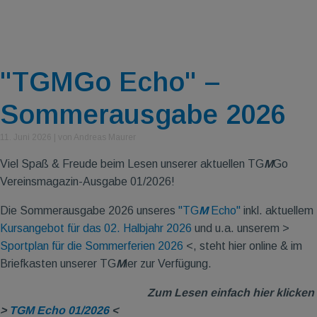
"TGMGo Echo" –
Sommerausgabe 2026
11. Juni 2026
|
von Andreas Maurer
Viel Spaß & Freude beim Lesen unserer aktuellen TG
M
Go
Vereinsmagazin-Ausgabe 01/2026!
Die Sommerausgabe 2026 unseres
"TG
M
Echo"
inkl. aktuellem
Kursangebot für das 02. Halbjahr 2026
und u.a. unserem >
Sportplan für die Sommerferien 2026
<, steht hier online & im
Briefkasten unserer TG
M
ler zur Verfügung.
Zum Lesen einfach hier klicken
>
TGM Echo 01/2026
<