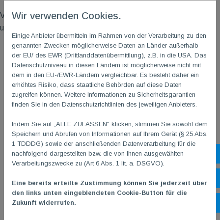
Wir verwenden Cookies.
Vielen Dank an alle Beteiligten, die ihren Beitrag zu dieser
umfangreichen Ausgabe geleistet haben!
Einige Anbieter übermitteln im Rahmen von der Verarbeitung zu den
genannten Zwecken möglicherweise Daten an Länder außerhalb
der EU/ des EWR (Drittlanddatenübermittlung), z.B. in die USA. Das
Datenschutzniveau in diesen Ländern ist möglicherweise nicht mit
dem in den EU-/EWR-Ländern vergleichbar. Es besteht daher ein
erhöhtes Risiko, dass staatliche Behörden auf diese Daten
zugreifen können. Weitere Informationen zu Sicherheitsgarantien
finden Sie in den Datenschutzrichtlinien des jeweiligen Anbieters.
Indem Sie auf „ALLE ZULASSEN" klicken, stimmen Sie sowohl dem
Speichern und Abrufen von Informationen auf Ihrem Gerät (§ 25 Abs.
1 TDDDG) sowie der anschließenden Datenverarbeitung für die
nachfolgend dargestellten bzw. die von Ihnen ausgewählten
Sh
Verarbeitungszwecke zu (Art 6 Abs. 1 lit. a. DSGVO).
Öf
Eine bereits erteilte Zustimmung können Sie jederzeit über
den links unten eingeblendeten Cookie-Button für die
Zukunft widerrufen.
Ko