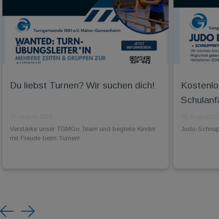
Du liebst Turnen? Wir suchen dich!
Kostenlo
Schulanf
07. August 2026
05. August 20
Verstärke unser TGMGo Team und begleite Kinder
Judo-Schnuppe
mit Freude beim Turnen!
Previous
Next