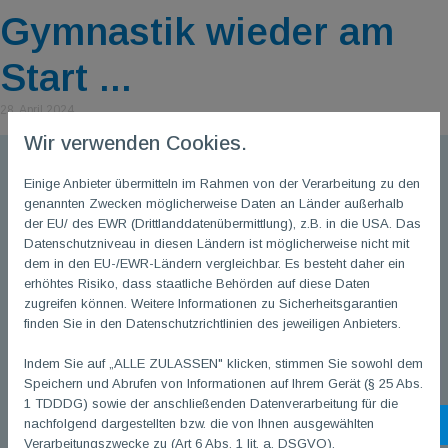
Gymnastik wieder am
Start ...
28. April 2024
Wir verwenden Cookies.
Einige Anbieter übermitteln im Rahmen von der Verarbeitung zu den
genannten Zwecken möglicherweise Daten an Länder außerhalb
der EU/ des EWR (Drittlanddatenübermittlung), z.B. in die USA. Das
Datenschutzniveau in diesen Ländern ist möglicherweise nicht mit
dem in den EU-/EWR-Ländern vergleichbar. Es besteht daher ein
erhöhtes Risiko, dass staatliche Behörden auf diese Daten
zugreifen können. Weitere Informationen zu Sicherheitsgarantien
finden Sie in den Datenschutzrichtlinien des jeweiligen Anbieters.
Indem Sie auf „ALLE ZULASSEN" klicken, stimmen Sie sowohl dem
Speichern und Abrufen von Informationen auf Ihrem Gerät (§ 25 Abs.
1 TDDDG) sowie der anschließenden Datenverarbeitung für die
nachfolgend dargestellten bzw. die von Ihnen ausgewählten
Sh
Verarbeitungszwecke zu (Art 6 Abs. 1 lit. a. DSGVO).