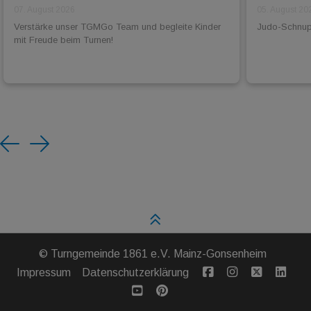
07. August 2026
05. August 20
Verstärke unser TGMGo Team und begleite Kinder
Judo-Schnuppe
mit Freude beim Turnen!
Previous
Next
©
Turngemeinde 1861 e.V. Mainz-Gonsenheim
Impressum
Datenschutzerklärung