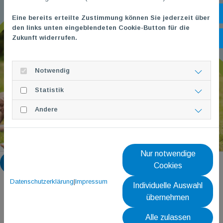
Öf
Eine bereits erteilte Zustimmung können Sie jederzeit über
den links unten eingeblendeten Cookie-Button für die
Zukunft widerrufen.
Ko
Notwendig
Statistik
Andere
Nur notwendige
Zurück
Cookies
Datenschutzerklärung
|
Impressum
Individuelle Auswahl
übernehmen
Alle zulassen