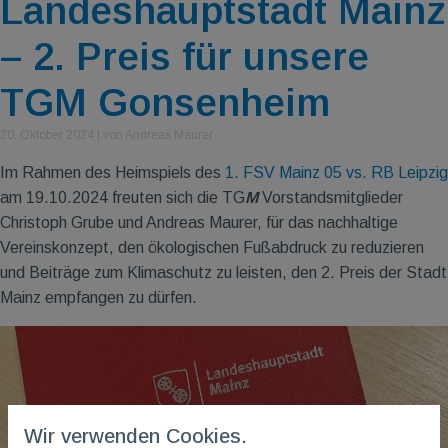
Landeshauptstadt Mainz
– 2. Preis für unsere
TGM Gonsenheim
20. Oktober 2024
|
von Andreas Maurer
Im Rahmen des Heimspiels des
1. FSV Mainz 05 vs. RB Leipzig
am 19.10.2024 freuten sich die TG
M
Vorstandsmitglieder
Christoph Grube und Andreas Maurer, für das nachhaltige
Vereinskonzept, den ökologischen Fußabdruck zu reduzieren
und Beiträge zum Klimaschutz zu leisten, den 2. Preis der Stadt
Mainz empfangen zu dürfen.
Wir verwenden Cookies.