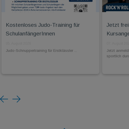
Kostenloses Judo-Training für
Jetzt fr
SchulanfängerInnen
Kursange
05. August 2026
07. August 20
Judo-Schnuppertraining für Erstklässler ...
Jetzt anmel
sportlich dur
Previous
Next