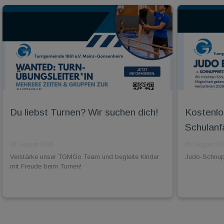
Du liebst Turnen? Wir suchen dich!
Kostenlo
Schulanf
07. August 2026
05. August 20
Verstärke unser TGMGo Team und begleite Kinder
Judo-Schnuppe
mit Freude beim Turnen!