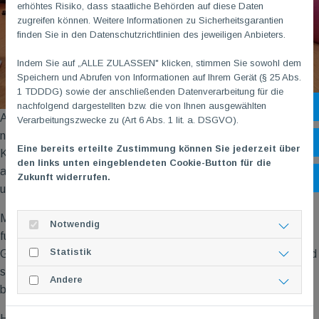
erhöhtes Risiko, dass staatliche Behörden auf diese Daten
zugreifen können. Weitere Informationen zu Sicherheitsgarantien
finden Sie in den Datenschutzrichtlinien des jeweiligen Anbieters.
Indem Sie auf „ALLE ZULASSEN" klicken, stimmen Sie sowohl dem
Speichern und Abrufen von Informationen auf Ihrem Gerät (§ 25 Abs.
1 TDDDG) sowie der anschließenden Datenverarbeitung für die
nachfolgend dargestellten bzw. die von Ihnen ausgewählten
Sh
Abgesehen von den fachlichen Themen kam auch der Spaß
Verarbeitungszwecke zu (Art 6 Abs. 1 lit. a. DSGVO).
nicht zu kurz. Die praxisorientierten Übungen zum Thema
Öf
Eine bereits erteilte Zustimmung können Sie jederzeit über
Koordination sorgten für einige Lacher und somit für eine
den links unten eingeblendeten Cookie-Button für die
angenehme Atmosphäre, in der sich alle Beteiligten weiterbilden
Zukunft widerrufen.
Ko
und austauschen konnten.
Mit einer Kombination aus praxisnahen Workshops und
Notwendig
fundierten Vorträgen war die Fortbildung eine wertvolle
Statistik
Gelegenheit für alle Teilnehmer, ihre Kenntnisse zu vertiefen und
sich auf den neuesten Stand in der Herzsport-Rehabilitation zu
Andere
bringen.
Hervorgehoben wurde die Tatsache, dass - falls wir