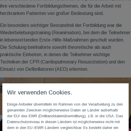
ihre verschiedene Fortbildungsthemen, die für die Arbeit mit
herzkranken Patienten von großer Bedeutung sind.
Ein besonders wichtiger Bestandteil der Fortbildung war die
Wiederbelebungstraining (Reanimation), bei dem die Teilnehmer
in lebensrettenden Erste-Hilfe-Maßnahmen geschult wurden.
Die Schulung beinhaltete sowohl theoretische als auch
praktische Einheiten, in denen die Teilnehmer wichtige
Techniken der CPR (Cardiopulmonary Resuscitation) und den
Einsatz von Defibrillatoren (AED) erlernten.
Wir verwenden Cookies.
Einige Anbieter übermitteln im Rahmen von der Verarbeitung zu den
genannten Zwecken möglicherweise Daten an Länder außerhalb
der EU/ des EWR (Drittlanddatenübermittlung), z.B. in die USA. Das
Datenschutzniveau in diesen Ländern ist möglicherweise nicht mit
dem in den EU-/EWR-Ländern vergleichbar. Es besteht daher ein