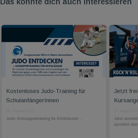
Das könnte dich auch interessieren
Kostenloses Judo-Training für
Jetzt fr
SchulanfängerInnen
Kursange
05. August 2026
07. August 20
Judo-Schnuppertraining für Erstklässler ...
Jetzt anmel
sportlich dur