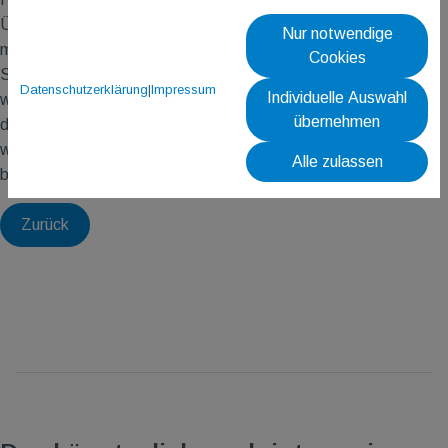
Übungsleiter die Herz-Lungen-Reanimation einmal anwenden
Nur notwendige
müssten - dies wohl weniger in der Sportstunde als vielmehr im
Cookies
Supermarkt, Fußballstadion oder auf offener Straße passieren
Datenschutzerklärung
|
Impressum
Individuelle Auswahl
würde. Deshalb auch hier an alle Leser der Aufruf: Bewusstsein
übernehmen
der am Boden liegenden Person prüfen, den Notruf mit 112
wählen, 2 Mal beatmen und 25 Mal drücken. Eine Auffrischung
Alle zulassen
bei einem
1. Hilfe Kurs
kann nie schaden :)
Zurück