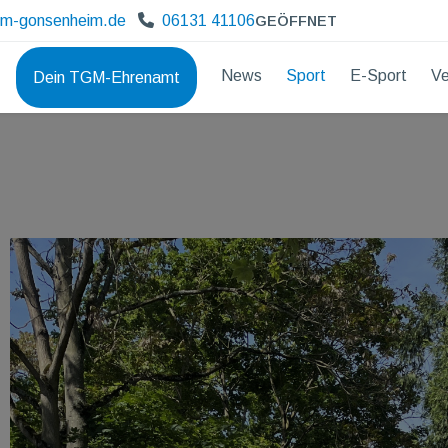
gm-gonsenheim.de
06131 41106
GEÖFFNET
News
Sport
E-Sport
Ve
Dein TGM-Ehrenamt