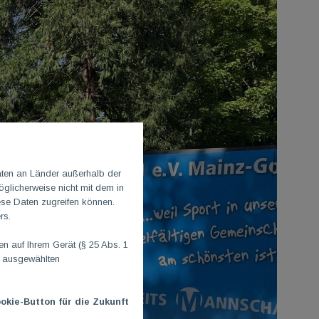
aten an Länder außerhalb der
glicherweise nicht mit dem in
ese Daten zugreifen können.
rs.
 auf Ihrem Gerät (§ 25 Abs. 1
n ausgewählten
okie-Button für die Zukunft