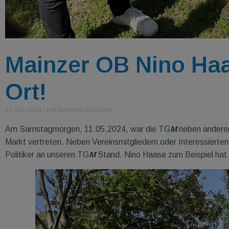
Mainzer OB Nino Ha
Ort!
13. Mai 2024
|
von Benjamin Brantzen
Am Samstagmorgen, 11.05.2024, war die TG
M
neben anderen
Markt vertreten. Neben Vereinsmitgliedern oder Interessiert
Politiker an unseren TG
M
Stand. Nino Haase zum Beispiel hat 