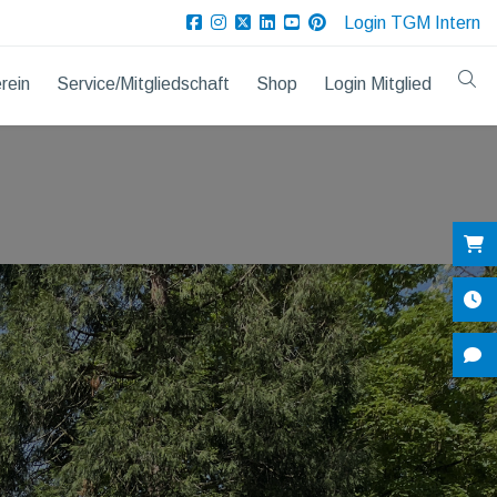
Login TGM Intern
rein
Service/Mitgliedschaft
Shop
Login Mitglied
Sh
Öf
Ko