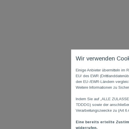
Wir verwenden Cook
Einige Anbieter übermitteln i
EU/ des EWR (Drittlanddatenübe
den EU-/EWR-Ländern vergleichb
Weitere Informationen zu Sicher
Indem Sie auf „ALLE ZULASSEN"
TDDDG) sowie der anschließend
Verarbeitungszwecke zu (Art 6 
Eine bereits erteilte Zusti
widerrufen.