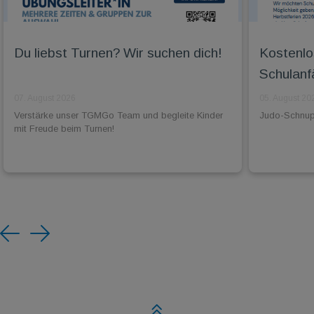
Du liebst Turnen? Wir suchen dich!
Kostenlo
Schulanf
07. August 2026
05. August 20
Verstärke unser TGMGo Team und begleite Kinder
Judo-Schnuppe
mit Freude beim Turnen!
Previous
Next