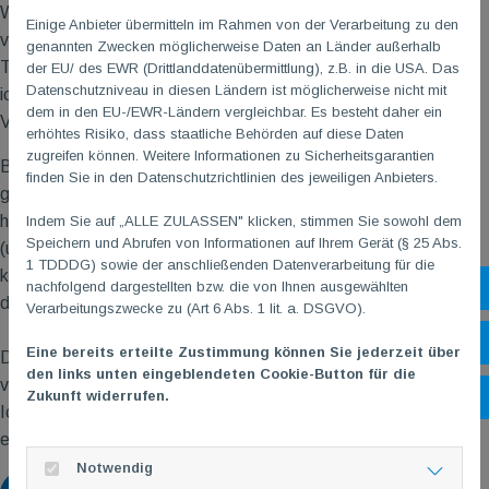
Während dieser Zeit war ich viel im Büro tätig, konnte
Einige Anbieter übermitteln im Rahmen von der Verarbeitung zu den
verschiedene Verwaltungsaufgaben kennenlernen und dem
genannten Zwecken möglicherweise Daten an Länder außerhalb
TG
M
Geschäftsführer “über die Schulter” schauen. Dabei habe
der EU/ des EWR (Drittlanddatenübermittlung), z.B. in die USA. Das
Datenschutzniveau in diesen Ländern ist möglicherweise nicht mit
ich einen guten Einblick in die Organisation und die Abläufe des
dem in den EU-/EWR-Ländern vergleichbar. Es besteht daher ein
Vereins erhalten.
erhöhtes Risiko, dass staatliche Behörden auf diese Daten
zugreifen können. Weitere Informationen zu Sicherheitsgarantien
Besonders interessant war für mich, dass ich nicht nur im Büro
finden Sie in den Datenschutzrichtlinien des jeweiligen Anbieters.
gearbeitet habe, sondern auch in verschiedene Sportangebote
hineinschauen durfte. So konnte ich einige Trainingsgruppen
Indem Sie auf „ALLE ZULASSEN" klicken, stimmen Sie sowohl dem
Speichern und Abrufen von Informationen auf Ihrem Gerät (§ 25 Abs.
(u.a. Wirbelsäulen- und Frauengymnastik, Rehasport Lunge)
1 TDDDG) sowie der anschließenden Datenverarbeitung für die
kennenlernen und erleben, wie die Sportstunden vorbereitet und
nachfolgend dargestellten bzw. die von Ihnen ausgewählten
Sh
durchgeführt werden.
Verarbeitungszwecke zu (Art 6 Abs. 1 lit. a. DSGVO).
Öf
Eine bereits erteilte Zustimmung können Sie jederzeit über
Das Praktikum hat mir viel Spaß gemacht und mir gezeigt, wie
den links unten eingeblendeten Cookie-Button für die
vielfältig die Arbeit in einem Sportverein ist.
Zukunft widerrufen.
Ko
Ich möchte mich bei allen bedanken, die mir das Praktikum
ermöglicht haben und mich unterstützt haben.
Notwendig