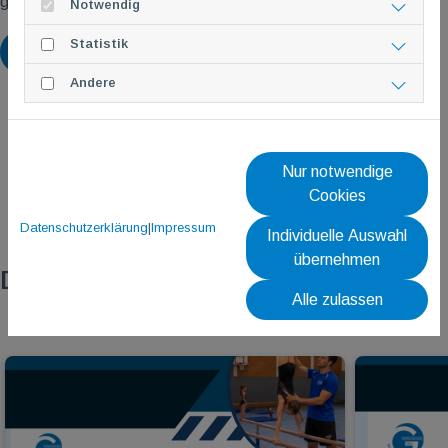
geht`s …
Notwendig
Statistik
Zurück
Andere
Nur notwendige
Cookies
Datenschutzerklärung
|
Impressum
Individuelle Auswahl
übernehmen
Das könnte dich auch interessieren
Alle zulassen