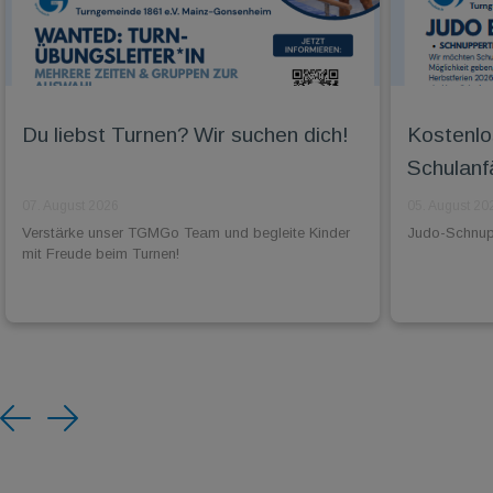
Du liebst Turnen? Wir suchen dich!
Kostenlo
Schulanf
07. August 2026
05. August 20
Verstärke unser TGMGo Team und begleite Kinder
Judo-Schnuppe
mit Freude beim Turnen!
Previous
Next