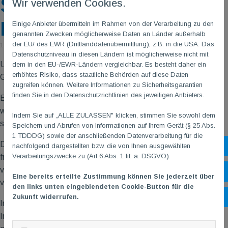
Stricknadel trifft
Wir verwenden Cookies.
Häkelnadel
Einige Anbieter übermitteln im Rahmen von der Verarbeitung zu den
genannten Zwecken möglicherweise Daten an Länder außerhalb
der EU/ des EWR (Drittlanddatenübermittlung), z.B. in die USA. Das
14. Mai 2026
|
von Frauke Braun
Datenschutzniveau in diesen Ländern ist möglicherweise nicht mit
Unterstützung weiterer sozialer Projekte durch unsere TG
M
dem in den EU-/EWR-Ländern vergleichbar. Es besteht daher ein
erhöhtes Risiko, dass staatliche Behörden auf diese Daten
Gonsenheim ...
zugreifen können. Weitere Informationen zu Sicherheitsgarantien
finden Sie in den Datenschutzrichtlinien des jeweiligen Anbieters.
Es war mal wieder soweit, in unserer
TG
M
Go Strickgruppe
wurden fleißig Mützen für Neugeborene gestrickt und gehäkelt,
Indem Sie auf „ALLE ZULASSEN" klicken, stimmen Sie sowohl dem
sowie kleine Babyschühchen.
Speichern und Abrufen von Informationen auf Ihrem Gerät (§ 25 Abs.
1 TDDDG) sowie der anschließenden Datenverarbeitung für die
Die Mitarbeiterinnen der Neugeborenen-Abteilung des MKMs
nachfolgend dargestellten bzw. die von Ihnen ausgewählten
Sh
Verarbeitungszwecke zu (Art 6 Abs. 1 lit. a. DSGVO).
freuten sich sehr über dieses Geschenk. Übergeben wurde es
von unseren Teilnehmerinnen Gudrun Mathes und Hilde Seeger,
Öf
Eine bereits erteilte Zustimmung können Sie jederzeit über
vielen Dank dafür!
den links unten eingeblendeten Cookie-Button für die
Zukunft widerrufen.
Ko
Immer wieder überlegen wir in der Gruppe an welche
Institutionen unsere Werke gehen, Ideen gibt es viele, also los