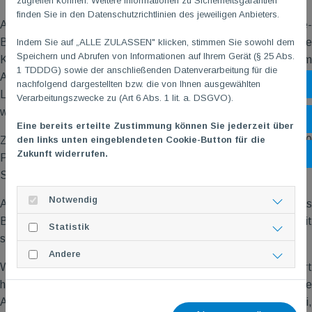
zugreifen können. Weitere Informationen zu Sicherheitsgarantien
finden Sie in den Datenschutzrichtlinien des jeweiligen Anbieters.
Auch in den Herbst- und Wintermonaten wird also der Boule-
Betrieb an jedem Mittwoch ab 18:00 Uhr stattfinden. Eigene
Indem Sie auf „ALLE ZULASSEN" klicken, stimmen Sie sowohl dem
Speichern und Abrufen von Informationen auf Ihrem Gerät (§ 25 Abs.
Kugeln sind nicht notwendig, da wir auch Freizeitkugeln zum
1 TDDDG) sowie der anschließenden Datenverarbeitung für die
Ausleihen vorrätig haben. Donnerstags können dann spezielle
nachfolgend dargestellten bzw. die von Ihnen ausgewählten
Sh
Lege- und Schießübungen, ebenfalls ab 18:00 Uhr, trainiert
Verarbeitungszwecke zu (Art 6 Abs. 1 lit. a. DSGVO).
werden.
Öf
Eine bereits erteilte Zustimmung können Sie jederzeit über
den links unten eingeblendeten Cookie-Button für die
Ziel ist es für das Frühjahr eine Ligamannschaft mit ca. 10
Zukunft widerrufen.
Ko
Personen aufzustellen. Gespielt wird in Mainz, Budenheim,
Sörgenloch, Ingelheim und Rockenhausen.
Notwendig
Aber auch der Breitensport kommt nicht zu kurz, es kann das
Boule-Sport-Abzeichen (BSA) in Bronze, Silber oder Gold mit
Statistik
sechs einfachen Boule Übungen erlangt werden.
Andere
Wer weitere Fragen und/oder Infos zu diesem Outdoor Sport
hat bekommt unter
boule@tgm-gonsenheim.de
sicherlich ein
Antwort. Oder ihr kommt einfach am nächsten Mittwoch vorbei,