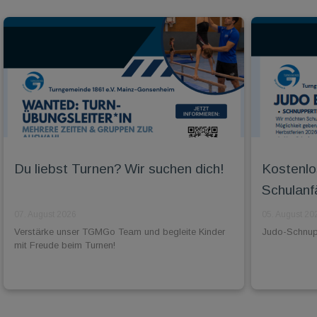
Du liebst Turnen? Wir suchen dich!
Kostenlo
Schulanf
07. August 2026
05. August 20
Verstärke unser TGMGo Team und begleite Kinder
Judo-Schnuppe
mit Freude beim Turnen!