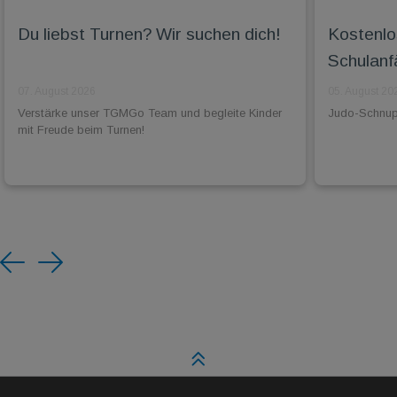
Du liebst Turnen? Wir suchen dich!
Kostenlo
Schulanf
07. August 2026
05. August 20
Verstärke unser TGMGo Team und begleite Kinder
Judo-Schnuppe
mit Freude beim Turnen!
Previous
Next