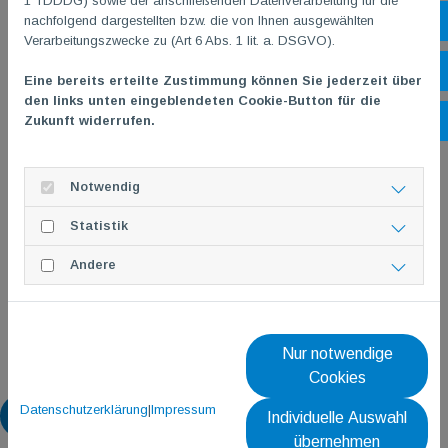
1 TDDDG) sowie der anschließenden Datenverarbeitung für die
nachfolgend dargestellten bzw. die von Ihnen ausgewählten
Sh
Verarbeitungszwecke zu (Art 6 Abs. 1 lit. a. DSGVO).
Öf
Eine bereits erteilte Zustimmung können Sie jederzeit über
den links unten eingeblendeten Cookie-Button für die
Zukunft widerrufen.
Ko
Notwendig
Statistik
Andere
Nur notwendige
Cookies
Datenschutzerklärung
|
Impressum
Zurück
Individuelle Auswahl
übernehmen