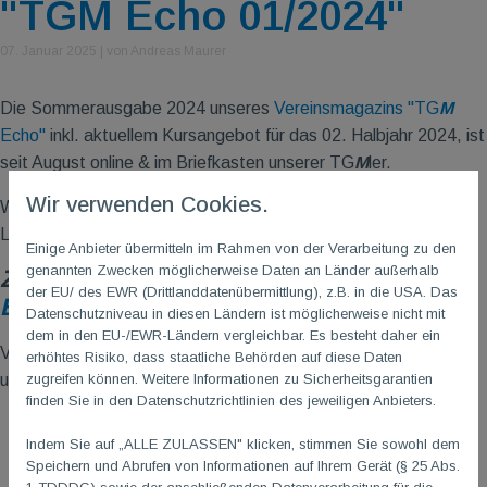
"TGM Echo 01/2024"
07. Januar 2025
|
von Andreas Maurer
Die Sommerausgabe 2024 unseres
Vereinsmagazins "TG
M
Echo"
inkl. aktuellem Kursangebot für das 02. Halbjahr 2024, ist
seit August online & im Briefkasten unserer TG
M
ler.
Wir verwenden Cookies.
Wir wünschen euch viel Spaß & Freude bei dieser informativen
Lektüre!
Einige Anbieter übermitteln im Rahmen von der Verarbeitung zu den
genannten Zwecken möglicherweise Daten an Länder außerhalb
Zum Lesen einfach hier klicken:
TGM
der EU/ des EWR (Drittlanddatenübermittlung), z.B. in die USA. Das
Echo 01/2024
Datenschutzniveau in diesen Ländern ist möglicherweise nicht mit
dem in den EU-/EWR-Ländern vergleichbar. Es besteht daher ein
Vielen Dank an alle Beteiligten, die ihren Beitrag zu diesem
erhöhtes Risiko, dass staatliche Behörden auf diese Daten
zugreifen können. Weitere Informationen zu Sicherheitsgarantien
umfangreichen Werk geleistet haben!
finden Sie in den Datenschutzrichtlinien des jeweiligen Anbieters.
Indem Sie auf „ALLE ZULASSEN" klicken, stimmen Sie sowohl dem
Speichern und Abrufen von Informationen auf Ihrem Gerät (§ 25 Abs.