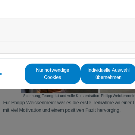
Nur notwendige
Individuelle Auswahl
m
Cookies
übernehmen
Spannung, Teamgeist und volle Konzentration: Philipp Weickenmeie
Für Philipp Weickenmeier war es die erste Teilnahme an einer 
mit viel Motivation und einem positiven Fazit hervorging.