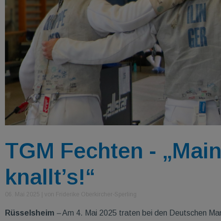
TGM Fechten - „Mainz 
knallt’s!“
06. Mai 2025
|
von Friderike Oberkircher-Sperling
Rüsselsheim
–
Am 4. Mai 2025 traten bei den Deutschen Mann