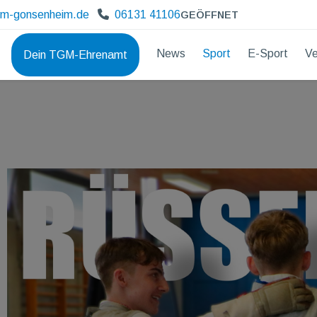
gm-gonsenheim.de
06131 41106
GEÖFFNET
News
Sport
E-Sport
Ve
Dein TGM-Ehrenamt