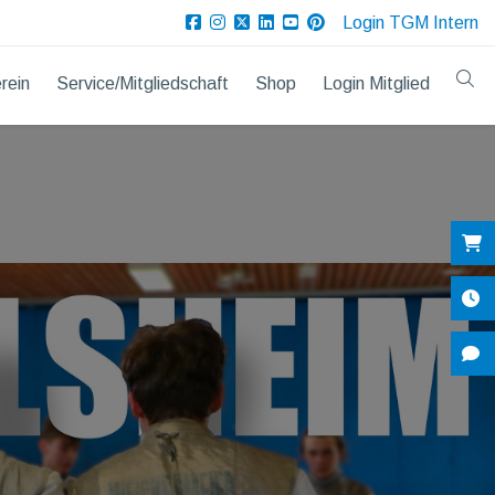
Login TGM Intern
rein
Service/Mitgliedschaft
Shop
Login Mitglied
Sh
Öf
Ko