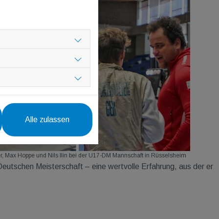
Alle zulassen
r, Max Hoppe und Nils Ilin bei der U17-DM Mannschaft in Rüsselsheim
Deutschen Meisterschaft – eine wertvolle Erfahrung, aus der er