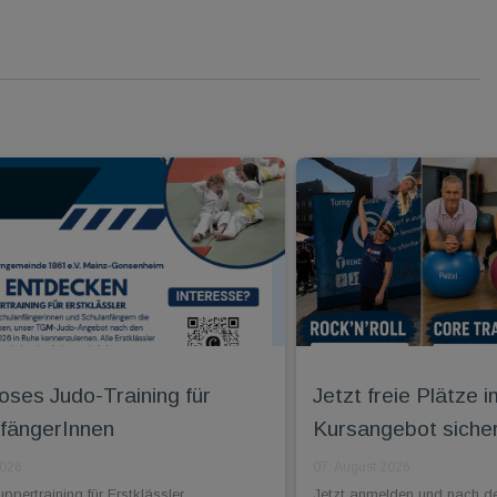
oses Judo-Training für
Jetzt freie Plätz
fängerInnen
Kursangebot siche
2026
07. August 2026
pertraining für Erstklässler ...
Jetzt anmelden und nach d