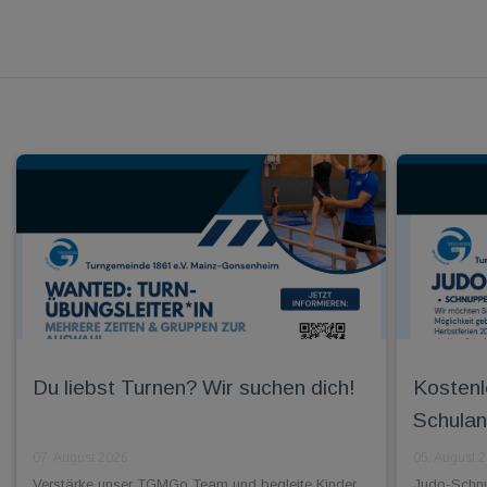
Du liebst Turnen? Wir suchen dich!
Kostenl
Schulan
07. August 2026
05. August 
Verstärke unser TGMGo Team und begleite Kinder
Judo-Schnup