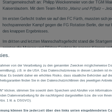
Startgemeinschaft an: Philipp Weickenmeier von der TGM Mai
Kaiserslautern. Mit dem Team-Motto
„Mainz und P(f)alz – Jetzt
Im ersten Gefecht trafen sie auf den FC Fürth, mussten sich j
hochspannender Kampf gegen die FG Rotation Berlin, der nur h
des knappen Ergebnisses.
Im dritten und letzten Mannschaftsgefecht stand die Startg
zeigten die Mainzer und Pfälzer Fechter ihr ganzes Können und
bedeutete das den 19. Platz.
ies.
m Rahmen von der Verarbeitung zu den genannten Zwecken möglicherweise D
rmittlung), z.B. in die USA. Das Datenschutzniveau in diesen Ländern ist mö
ar. Es besteht daher ein erhöhtes Risiko, dass staatliche Behörden auf di
heitsgarantien finden Sie in den Datenschutzrichtlinien des jeweiligen Anbiete
 klicken, stimmen Sie sowohl dem Speichern und Abrufen von Informationen
en Datenverarbeitung für die nachfolgend dargestellten bzw. die von Ihne
Abs. 1 lit. a. DSGVO).
mmung können Sie jederzeit über den links unten eingeblendeten Co