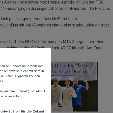
nz-Gonsenheim sowie Max Hoppe und Nils Ilin von der TSG
 knallt’s!“
gingen die jungen Athleten motiviert auf die Planche.
edoch geschlagen geben. Anschließend folgte ein
auchdünn mit 44:45 verloren ging – eine starke Leistung trotz
emeinschaft des HFC Lübeck und des MTVK gegenüber. Hier
 entschieden das Gefecht klar mit 45:37 für sich. Am Ende
aten an Länder außerhalb der
glicherweise nicht mit dem in
ese Daten zugreifen können.
rs.
 auf Ihrem Gerät (§ 25 Abs. 1
n ausgewählten
okie-Button für die Zukunft