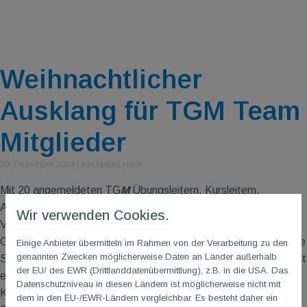
Weihnachtlicher
Ausklang für TGM Team
Mitglieder
20. Dezember 2023
|
von Isabell Hach
Mit 20 angemeldeten TG
M
Übungsleitern, Kursleitern,
Abteilungsleitern, Übungsleiterhelfern, Ehrenamtlern und
Wir verwenden Cookies.
Vorstandsmitgliedern, besuchten wir am Sa., 02.12.2023 den
Gonsenheimer Adventsmarkt. Trotz der klirrenden Kälte war die
Einige Anbieter übermitteln im Rahmen von der Verarbeitung zu den
genannten Zwecken möglicherweise Daten an Länder außerhalb
Stimmung gut und alle konnten sich an bestem Glühwein und mit
der EU/ des EWR (Drittlanddatenübermittlung), z.B. in die USA. Das
einem Bratwurstbrötchen etwas Aufwärmen. Es wurden
Datenschutzniveau in diesen Ländern ist möglicherweise nicht mit
Kontakte zwischen den Abteilungen geknüpft und alte
dem in den EU-/EWR-Ländern vergleichbar. Es besteht daher ein