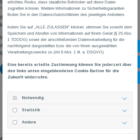
Erinnerungen ausgetauscht. Das Bild zeigt nur noch die
erhöhtes Risiko, dass staatliche Behörden auf diese Daten
zugreifen können. Weitere Informationen zu Sicherheitsgarantien
“Hartgesottenen”, die bis zum Ende durchgehalten haben. Auf
finden Sie in den Datenschutzrichtlinien des jeweiligen Anbieters.
dass wir in 2024 wieder mit vielen zusammenstehen und die
letzten Tage des “alten Jahres” genießen können.
Indem Sie auf „ALLE ZULASSEN" klicken, stimmen Sie sowohl dem
Speichern und Abrufen von Informationen auf Ihrem Gerät (§ 25 Abs.
Wir bedanken uns im Namen der TG
M
ganz herzlich bei allen,
1 TDDDG) sowie der anschließenden Datenverarbeitung für die
die unseren Verein zu einer Gemeinschaft machen! Wir sorgen
nachfolgend dargestellten bzw. die von Ihnen ausgewählten
Sh
Verarbeitungszwecke zu (Art 6 Abs. 1 lit. a. DSGVO).
für Bewegung, Spaß und Geselligkeit.
Öf
Eine bereits erteilte Zustimmung können Sie jederzeit über
Zurück
den links unten eingeblendeten Cookie-Button für die
Zukunft widerrufen.
Ko
Notwendig
Statistik
Andere