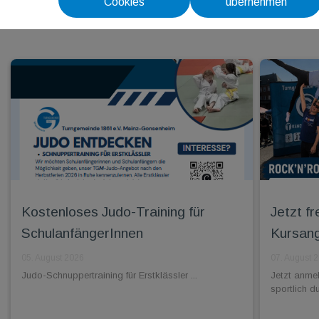
Cookies
übernehmen
Kostenloses Judo-Training für
Jetzt f
SchulanfängerInnen
Kursang
05. August 2026
07. August 
Judo-Schnuppertraining für Erstklässler ...
Jetzt anme
sportlich d