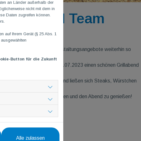
aten an Länder außerhalb der
glicherweise nicht mit dem in
unser TGM Team
ese Daten zugreifen können.
rs.
 auf Ihrem Gerät (§ 25 Abs. 1
n ausgewählten
ständlichkeit.
nsere Sport-, Kurs- und Veranstaltungsangebote weiterhin so
okie-Button für die Zukunft
elfern und Angestellten am 23.07.2023 einen schönen Grillabend
m Lennebergwald zusammen und ließen sich Steaks, Würstchen
zen, Erfahrungen auszutauschen und den Abend zu genießen!
Alle zulassen