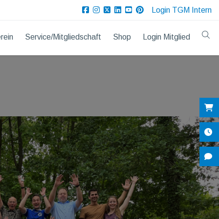
Login TGM Intern
rein
Service/Mitgliedschaft
Shop
Login Mitglied
Sh
Öf
Ko