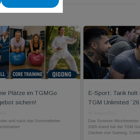
reie Plätze im TGMGo
E-Sport: Tarik holt
ebot sichern!
TGM Unlimited ´26
2026
06. August 2026
lden und nach den Sommerferien
Das Sommer-Wochenende vo
urchstarten!
2026 stand bei der TGM G
Zeichen von Gaming, Commu