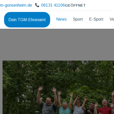
gm-gonsenheim.de
06131 41106
GEÖFFNET
News
Sport
E-Sport
Ve
Dein TGM-Ehrenamt