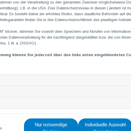
m Rahmen von der Verarbeitung zu den genannten Zwecken möglicherweise D
rmittlung), z.B. in die USA. Das Datenschutzniveau in diesen Ländern ist mö
Ein Dankeschön an 
ar. Es besteht daher ein erhöhtes Risiko, dass staatliche Behörden auf di
heitsgarantien finden Sie in den Datenschutzrichtlinien des jeweiligen Anbiete
31. Juli 2023
|
von Isabell Hach
 klicken, stimmen Sie sowohl dem Speichern und Abrufen von Informationen
en Datenverarbeitung für die nachfolgend dargestellten bzw. die von Ihne
Sich ehrenamtlich zu engagieren ist heutzutage keine Selbstver
Abs. 1 lit. a. DSGVO).
Wir als Verein sind auf unsere Helfer angewiesen, damit wir u
anbieten können wie bisher.
mmung können Sie jederzeit über den links unten eingeblendeten Co
Hierzu haben wir unseren Abteilungs-, Übungs-, Kursleitern, H
bereitet und einfach mal “DANKE” gesagt.
Rund 30 Leute unseres TG
M
Teams kamen in der Grillhütte i
und Salate schmecken.
Primär ging es darum, einfach mal gemütlich zusammen zu sit
Nur notwendige
Individuelle Auswahl
m