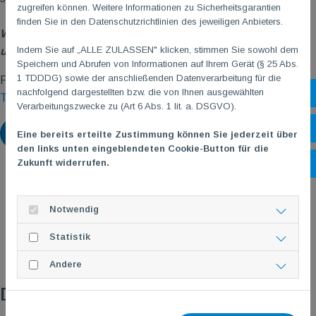
zugreifen können. Weitere Informationen zu Sicherheitsgarantien
finden Sie in den Datenschutzrichtlinien des jeweiligen Anbieters.
Wir wünschen allen TGMlern und Ihren Familien schöne
Indem Sie auf „ALLE ZULASSEN" klicken, stimmen Sie sowohl dem
und erholsame Sommerferien!
Speichern und Abrufen von Informationen auf Ihrem Gerät (§ 25 Abs.
1 TDDDG) sowie der anschließenden Datenverarbeitung für die
P.S.: Bitte beachtet die
eingeschränkte Erreichbarkeit eurer
nachfolgend dargestellten bzw. die von Ihnen ausgewählten
Sh
TG
M
Geschäftsstelle
in den Ferienzeiten!
Verarbeitungszwecke zu (Art 6 Abs. 1 lit. a. DSGVO).
Öf
Zurück
Eine bereits erteilte Zustimmung können Sie jederzeit über
den links unten eingeblendeten Cookie-Button für die
Zukunft widerrufen.
Ko
Notwendig
Statistik
Andere
Das könnte dich auch interessieren