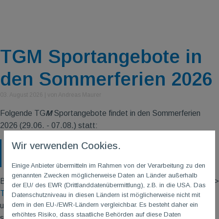
TGM Sportangebote in
den Sommerferien 2026
03. August 2026
|
von Andreas Maurer
Folgende TG
M
Sportangebote findet in den Sommerferien
2026 (29.06. - 07.08.) statt:
Wir verwenden Cookies.
TGM Sportplan in den Sommerferien 2026
Einige Anbieter übermitteln im Rahmen von der Verarbeitung zu den
genannten Zwecken möglicherweise Daten an Länder außerhalb
Beachtet bitte auch unsere aktuelle Vereinsmagazin-Ausgabe >
der EU/ des EWR (Drittlanddatenübermittlung), z.B. in die USA. Das
TG
M
Echo 01/2026
und
Datenschutzniveau in diesen Ländern ist möglicherweise nicht mit
dem in den EU-/EWR-Ländern vergleichbar. Es besteht daher ein
unser TG
M
Kursangebot, welches nach den Sommerferien
erhöhtes Risiko, dass staatliche Behörden auf diese Daten
startet >
TG
M
Kurse 02/2026