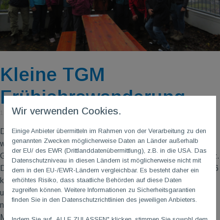
Kleine TGM
Frühjahrswanderung
Wir verwenden Cookies.
12. April 2023
Das Wetter ist gut, die Feiertage sind rum, wir können wieder
Einige Anbieter übermitteln im Rahmen von der Verarbeitung zu den
genannten Zwecken möglicherweise Daten an Länder außerhalb
wandern. Los geht’s von der Turngemeinde 1861 e.V. Mainz-
der EU/ des EWR (Drittlanddatenübermittlung), z.B. in die USA. Das
Gonsenheim Parkplatz auf den Layenhof Finthen zum Flugplatz.
Datenschutzniveau in diesen Ländern ist möglicherweise nicht mit
Durch die Obstfelder mit einer schönen Obstblüte, geht es die 6
dem in den EU-/EWR-Ländern vergleichbar. Es besteht daher ein
km auf das Bergdorf. Wir treffen uns am Sonntag 23.04.2023
erhöhtes Risiko, dass staatliche Behörden auf diese Daten
zugreifen können. Weitere Informationen zu Sicherheitsgarantien
um 10:00 Uhr vor der Turnhalle. Eine Schlussrast steht noch
finden Sie in den Datenschutzrichtlinien des jeweiligen Anbieters.
nicht fest. Anmeldung: Wanderwart Wolfgang Rattler TG
M
-
Mail
wandern@tgm-gonsenheim.de
Indem Sie auf „ALLE ZULASSEN" klicken, stimmen Sie sowohl dem