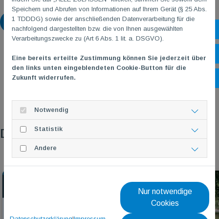
Speichern und Abrufen von Informationen auf Ihrem Gerät (§ 25 Abs.
1 TDDDG) sowie der anschließenden Datenverarbeitung für die
Zurück
nachfolgend dargestellten bzw. die von Ihnen ausgewählten
Sh
Verarbeitungszwecke zu (Art 6 Abs. 1 lit. a. DSGVO).
Öf
Eine bereits erteilte Zustimmung können Sie jederzeit über
den links unten eingeblendeten Cookie-Button für die
Zukunft widerrufen.
Ko
Notwendig
Statistik
Das könnte dich auch interessieren
Andere
Nur notwendige
Cookies
Datenschutzerklärung
|
Impressum