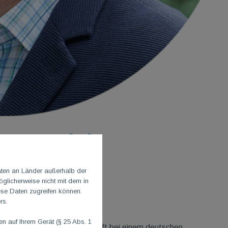
m Bereich
aten an Länder außerhalb der
glicherweise nicht mit dem in
ese Daten zugreifen können.
rs.
 auf Ihrem Gerät (§ 25 Abs. 1
 und beruflich als Führungskraft bei einem deutschen