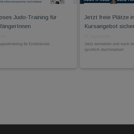
oses Judo-Training für
Jetzt freie Plätz
fängerInnen
Kursangebot siche
2026
07. August 2026
pertraining für Erstklässler ...
Jetzt anmelden und nach d
sportlich durchstarten!