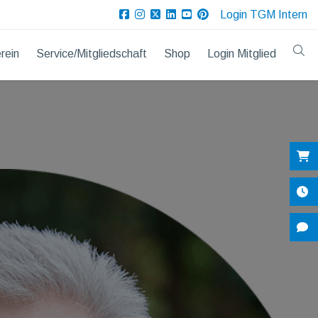
Login TGM Intern
rein
Service/Mitgliedschaft
Shop
Login Mitglied
Sh
Öf
Ko