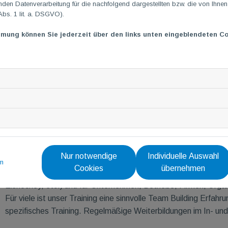
en Datenverarbeitung für die nachfolgend dargestellten bzw. die von Ihne
Spezialversicherer tätig. Seit April 2024 bin ich neu im TG
M
Te
Abs. 1 lit. a. DSGVO).
Fitnessboxen
.
mmung können Sie jederzeit über den links unten eingeblendeten Co
Fitnessboxen ist ein sehr effektives Ganzkörper-Fitnesstrainin
Zielgruppe an, da sich durch die Übungsauswahl und die Übung
Durch die Kombination aus Grundlagenausdauer, explosiven Be
gesetzt und alle konditionellen Fähigkeiten angesprochen. Die
auf die koordinativen Fähigkeiten.
Ich besitze eine
Trainer-Lizenz für olympisches Boxen (DOSB),
(AOS)
.
Seit einigen Jahren leite ich, alleine oder gemeinsam mit eine
Nur notwendige
Individuelle Auswahl
und Umgebung und habe mich somit auf diese Trendsportart spe
m
Cookies
übernehmen
auch zudem Fitnessboxen-Training für Sportmannschaften (z.B. 
Eishockey, etc.) und für Unternehmen, Betriebe, Firmen, Organ
Für viele ist unser Training eine sinnvolle Team Building Erfa
spezifisches Training. Regelmäßige Weiterbildungen im In- und