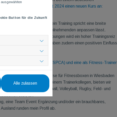
n ausgewählten
am und biete
ab Ende August 2024 einen neuen Kurs an:
okie-Button für die Zukunft
g und Boxen ohne Gegner. Mein Training spricht eine breite
sintensität variabel an die Teilnehmenden anpassen lässt.
wegungen und Kräftigungsübungen wird ein hoher Trainingsreiz
 spezifischen Boxtechniken haben zudem einen positiven Einfluss
 eine für Fitness-Kickboxen (SPCA) und eine als Fitness-Trainer
m Trainerkollegen, Trainingskurse für Fitnessboxen in Wiesbaden
zialisiert. Gemeinsam mit einem Trainerkollegen, bieten wir
Alle zulassen
Fußball, Basketball, Handball, Volleyball, Rugby, Feld- und
isationen etc., an.
hrung, eine Team Event Ergänzung und/oder ein brauchbares,
 Ausland runden mein Profil ab.