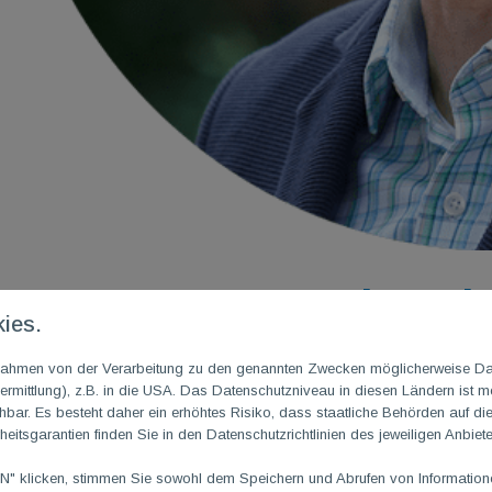
Neuer TGM Trainer i
ies.
Fitnessboxen
m Rahmen von der Verarbeitung zu den genannten Zwecken möglicherweise D
rmittlung), z.B. in die USA. Das Datenschutzniveau in diesen Ländern ist mö
04. Mai 2024
|
von Christos Mantzios
ar. Es besteht daher ein erhöhtes Risiko, dass staatliche Behörden auf di
heitsgarantien finden Sie in den Datenschutzrichtlinien des jeweiligen Anbiete
Hallo zusammen!
 klicken, stimmen Sie sowohl dem Speichern und Abrufen von Informationen
Ich, Christos Mantzios, bin 57 Jahre alt, Sozialwissenschaftler