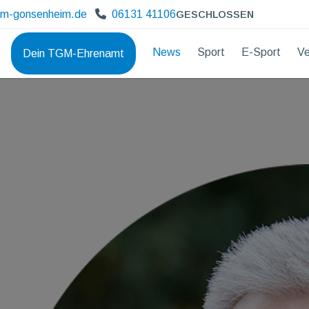
gm-gonsenheim.de
06131 41106
GESCHLOSSEN
News
Sport
E-Sport
Ve
Dein TGM-Ehrenamt